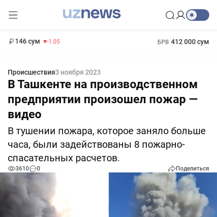
11 887 сум
-55.49
13 717 сум
1 271 000 сум
-25.83
МРОТ
146 сум
412 000 сум
-1.05
БРВ
Происшествия
3 ноября 2023
В Ташкенте на производственном
предприятии произошел пожар —
видео
В тушении пожара, которое заняло больше
часа, были задействованы 8 пожарно-
спасательных расчетов.
3610
0
Поделиться