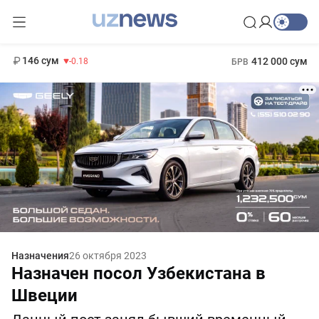
11 916 сум
28.92
13 749 сум
1 271 000 сум
32.19
МРОТ
146 сум
412 000 сум
-0.18
БРВ
Назначения
26 октября 2023
Назначен посол Узбекистана в
Швеции