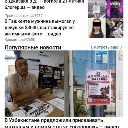
В Джизаке в ДТП погибла 21-летняя
блогерша — видео
Происшествия
8732
В Ташкенте мужчина вымогал у
девушки $3000, шантажируя её
интимными фото — видео
Криминал
7658
Популярные новости
Смотреть еще
В Узбекистане предложили присваивать
махаллям и домам статус «позорных» — видео