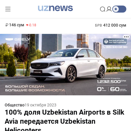
11 916 сум
28.92
13 749 сум
1 271 000 сум
32.19
МРОТ
146 сум
412 000 сум
-0.18
БРВ
Общество
19 октября 2023
100% доля Uzbekistan Airports в Silk
Avia передается Uzbekistan
Helicopters