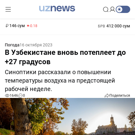
11 916 сум
28.92
13 749 сум
1 271 000 сум
32.19
МРОТ
146 сум
412 000 сум
-0.18
БРВ
Погода
16 октября 2023
В Узбекистане вновь потеплеет до
+27 градусов
Синоптики рассказали о повышении
температуры воздуха на предстоящей
рабочей неделе.
1646
0
Поделиться