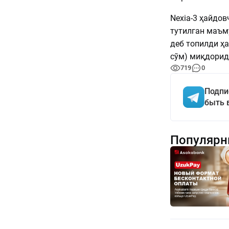
Nexia-3 ҳайдо
тутилган маъм
деб топилди ҳа
сўм) миқдорид
719
0
Подпи
быть 
Популярн