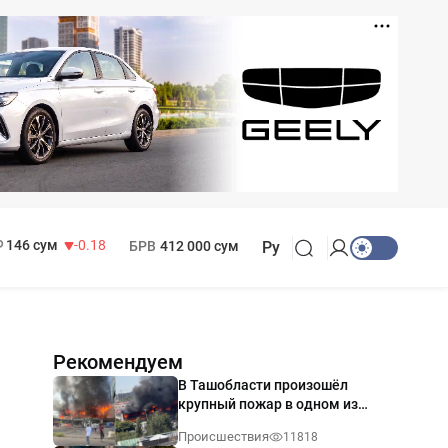
11 916 сум
28.92
13 749 сум
32.19
МРОТ
1 271 000 сум
146 сум
-0.18
БРВ
412 000 сум
Ру
Рекомендуем
В Ташобласти произошёл
крупный пожар в одном из
магазинов — видео
Происшествия
11818