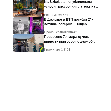
Kia Uzbekistan опубликовала
условия рассрочки платежа на
Kia Sonet со ставкой от 0%
Реклама
8524
годовых
В Джизаке в ДТП погибла 21-
летняя блогерша — видео
Происшествия
8442
Присвоено 7,4 млрд сумов:
вынесен приговор по делу об
обрушении путепровода в
Криминал
8108
Ташкенте