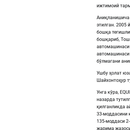
ижтимоий тарм
Аниқланишича 
этилган. 2005 
бошқа тегишли
бошқариб, Тош
автомашинаси б
автомашинаси 
бўлмагани ани
Ушбу ҳолат юз
Шайхонтоҳур т
Унга кўра, EQ
назарда тутил
қилганликда а
33-моддасини 
135-моддаси 2-
жарима жазоси