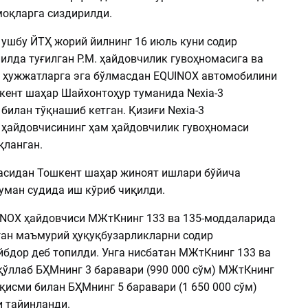
оқларга сиздирилди.
ушбу ЙТҲ жорий йилнинг 16 июль куни содир
йилда туғилган Р.М. ҳайдовчилик гувоҳномасига ва
 ҳужжатларга эга бўлмасдан EQUINOX автомобилини
кент шаҳар Шайхонтоҳур туманида Nexia-3
илан тўқнашиб кетган. Қизиғи Nexia-3
ҳайдовчисининг ҳам ҳайдовчилик гувоҳномаси
қланган.
асидан Тошкент шаҳар жиноят ишлари бўйича
уман судида иш кўриб чиқилди.
UINOX ҳайдовчиси МЖтКнинг 133 ва 135-моддаларида
ган маъмурий ҳуқуқбузарликларни содир
йбдор деб топилди. Унга нисбатан МЖтКнинг 133 ва
қўллаб БҲМнинг 3 баравари (990 000 сўм) МЖтКнинг
қисми билан БҲМнинг 5 баравари (1 650 000 сўм)
 тайинланди.