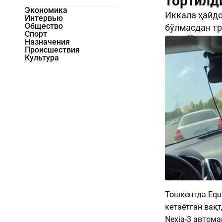
тортилд
Экономика
Иккала ҳайдо
Интервью
Общество
бўлмасдан тр
Спорт
719
0
Назначения
Происшествия
Культура
Тошкентда Equ
кетаётган вақт
Nexia-3 автома