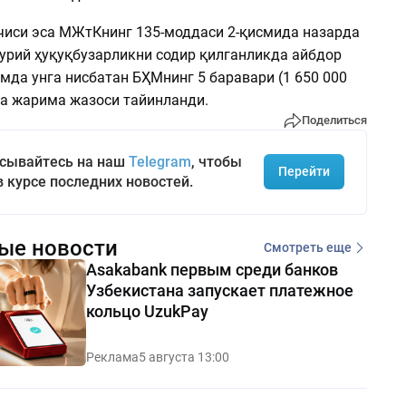
вчиси эса МЖтКнинг 135-моддаси 2-қисмида назарда
урий ҳуқуқбузарликни содир қилганликда айбдор
мда унга нисбатан БҲМнинг 5 баравари (1 650 000
а жарима жазоси тайинланди.
Поделиться
сывайтесь на наш
Telegram
, чтобы
Перейти
в курсе последних новостей.
ые новости
Смотреть еще
Asakabank первым среди банков
Узбекистана запускает платежное
кольцо UzukPay
Реклама
5 августа 13:00