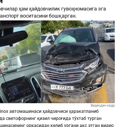
и
вчилар ҳам ҳайдовчилик гувоҳномасига эга
анспорт воситасини бошқарган.
Поделиться
Видеодан кадр
inox автомашинаси ҳайдовчиси ҳаракатланиб
да светофорнинг қизил чироғида тўхтаб турган
шинасининг орқасидан келиб ургани акс этган видео