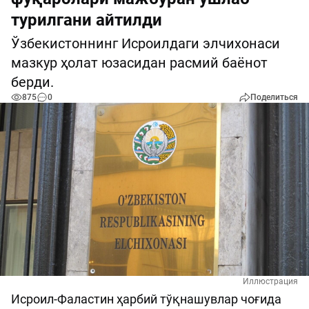
турилгани айтилди
Ўзбекистоннинг Исроилдаги элчихонаси
мазкур ҳолат юзасидан расмий баёнот
берди.
875
0
Поделиться
Иллюстрация
Исроил-Фаластин ҳарбий тўқнашувлар чоғида