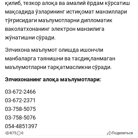
қилиб, тезкор алоқа ва амалий ёрдам кўрсатиш
мақсадида ўзларининг истиқомат манзиллари
тўғрисидаги маълумотларни дипломатик
ваколатхонанинг электрон манзилига
жўнатишни сўради.
Элчихона маълумот олишда ишончли
манбаларга таянишни ва тасдиқланмаган
маълумотларни тарқатмасликни сўради.
Элчихонанинг алоқа маълумотлари:
03-672-2466
03-672-2371
03-758-5075
03-758-5076
054-4851397
875
0
Поделиться