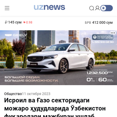
11 952 сум
36.46
13 780 сум
1 271 000 сум
30.12
МРОТ
145 сум
412 000 сум
-0.98
БРВ
Общество
11 октября 2023
Исроил ва Ғазо секторидаги
можаро ҳудудларида Ўзбекистон
фуқаролари мажбуран ушлаб