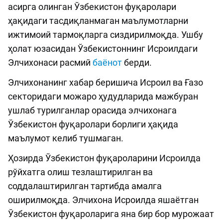
асирга олинган Ўзбекистон фуқаролари
ҳақидаги тасдиқланмаган маълумотларни
ижтимоий тармоқларга сиздирилмоқда. Ушбу
ҳолат юзасидан Ўзбекистоннинг Исроилдаги
Элчихонаси расмий
баёнот
берди.
Элчихонанинг хабар беришича Исроил ва Ғазо
секторидаги можаро ҳудудларида мажбуран
ушлаб турилганлар орасида элчихонага
Ўзбекистон фуқаролари борлиги ҳақида
маълумот келиб тушмаган.
Ҳозирда Ўзбекистон фуқароларини Исроилда
рўйхатга олиш тезлаштирилган ва
соддалаштирилган тартибда амалга
оширилмоқда. Элчихона Исроилда яшаётган
Ўзбекистон фуқароларига яна бир бор мурожаат