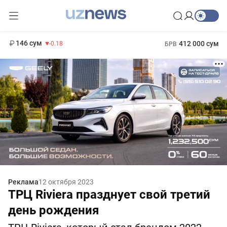
11 916 сум
28.92
13 749 сум
1 271 000 сум
32.19
МРОТ
146 сум
412 000 сум
-0.18
БРВ
Реклама
12 октября 2023
ТРЦ Riviera празднует свой третий
день рождения