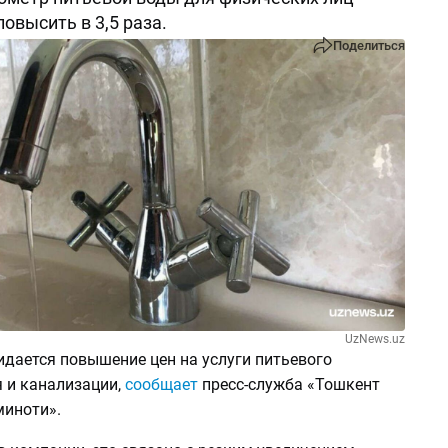
овысить в 3,5 раза.
Поделиться
UzNews.uz
идается повышение цен на услуги питьевого
 и канализации,
сообщает
пресс-служба «Тошкент
миноти».