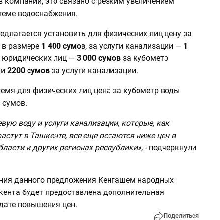
 компании, это связано с резким увеличением
стеме водоснабжения.
редлагается установить для физических лиц цену за
 в размере
1 400 сумов
, за услуги канализации —
1
я юридических лиц —
3 000 сумов
за кубометр
 и
2200 сумов
за услуги канализации.
ремя для физических лиц цена за кубометр воды
 сумов.
вую воду и услуги канализации, которые, как
астут в Ташкенте, все еще остаются ниже цен в
ласти и других регионах республики»,
- подчеркнули
ния данного предложения Кенгашем народных
кента будет предоставлена дополнительная
дате повышения цен.
Поделиться