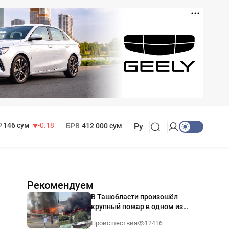
11 916 сум
28.92
13 749 сум
32.19
МРОТ
1 271 000 сум
146 сум
-0.18
БРВ
412 000 сум
Ру
Рекомендуем
В Ташобласти произошёл
крупный пожар в одном из
магазинов — видео
Происшествия
12416