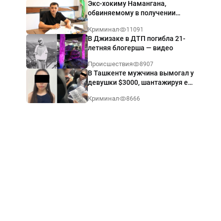
Экс-хокиму Намангана,
обвиняемому в получении
взятки $60 тыс., вынесли
Криминал
11091
приговор
В Джизаке в ДТП погибла 21-
летняя блогерша — видео
Происшествия
8907
В Ташкенте мужчина вымогал у
девушки $3000, шантажируя её
интимными фото — видео
Криминал
8666