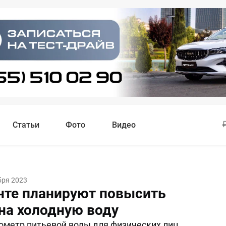
Статьи
Фото
Видео
бря 2023
нте планируют повысить
на холодную воду
бометр питьевой воды для физических лиц