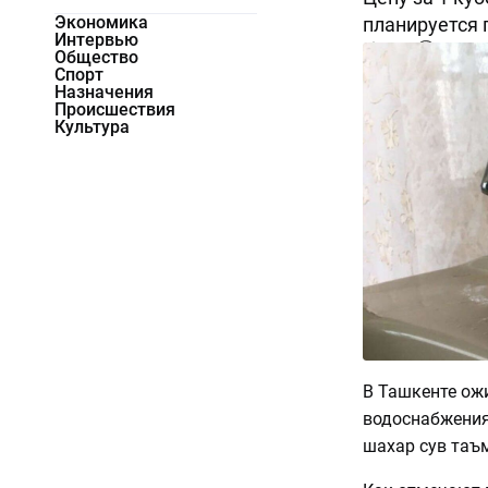
Экономика
планируется п
Интервью
9641
0
Общество
Спорт
Назначения
Происшествия
Культура
В Ташкенте ож
водоснабжения
шахар сув таъ