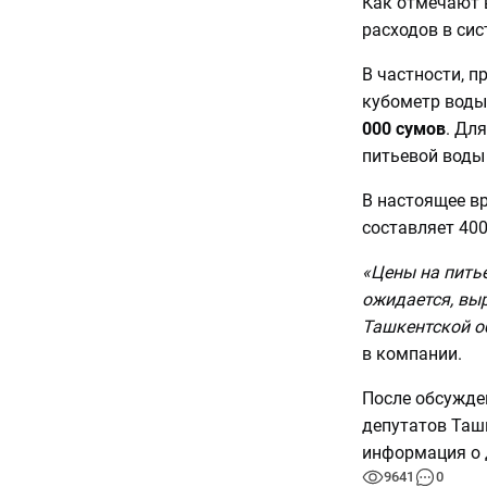
Как отмечают в
расходов в си
В частности, п
кубометр воды
000 сумов
. Дл
питьевой воды
В настоящее в
составляет 400
«Цены на питье
ожидается, выр
Ташкентской об
в компании.
После обсужде
депутатов Таш
информация о 
9641
0