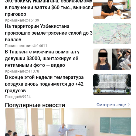
Экс-хокиму Намангана, обвиняемому
в получении взятки $60 тыс., вынесли
приговор
Криминал
16139
На территории Узбекистана
произошло землетрясение силой до 3
баллов
Происшествия
14611
В Ташкенте мужчина вымогал у
девушки $3000, шантажируя её
интимными фото — видео
Криминал
11378
В конце этой недели температура
воздуха вновь поднимется до +42
градусов
Погода
9924
Популярные новости
Смотреть еще