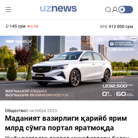
11 952 сум
36.46
13 780 сум
1 271 000 сум
30.12
МРОТ
145 сум
412 000 сум
-0.98
БРВ
Общество
6 октября 2023
Маданият вазирлиги қарийб ярим
млрд сўмга портал яратмоқда