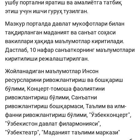
ушбу портални яратиш ва амалиётга татбиқ
этиш учун ишчи гуруҳ тузилган.
Мазкур порталда давлат мукофотлари билан
тақдирланган маданият ва санъат соҳаси
вакиллари ҳақида маълумотлар киритилади.
Дастлаб, 10 нафар санъаткорнинг маълумотлари
киритилиши режалаштирилган.
Жойланадиган маълумотлар Инсон
ресурсларини ривожлантириш ва бошқариш
бўлими, Концерт-томоша фаолиятини
ривожлантириш бўлими, Санъатни
ривожлантириш бошқармаси, Таълим ва илм-
фанни ривожлантириш бўлими, "Ўзбекконцерт",
"Ўзбекистон давлат филармонияси",
"Ўзбектеатр", "Маданият таълими маркази"