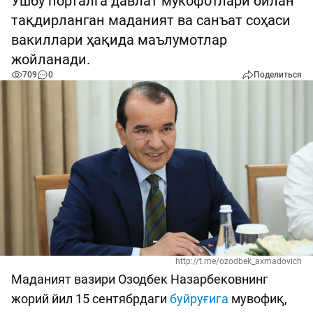
Ушбу порталга давлат мукофотлари билан
тақдирланган маданият ва санъат соҳаси
вакиллари ҳақида маълумотлар
жойланади.
709
0
Поделиться
http://t.me/ozodbek_axmadovich
Маданият вазири Озодбек Назарбековнинг
жорий йил 15 сентябрдаги
буйруғига
мувофиқ,