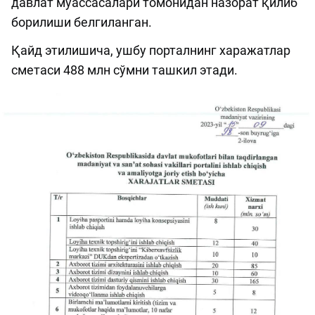
давлат муассасалари томонидан назорат қилиб
борилиши белгиланган.
Қайд этилишича, ушбу порталнинг харажатлар
сметаси 488 млн сўмни ташкил этади.