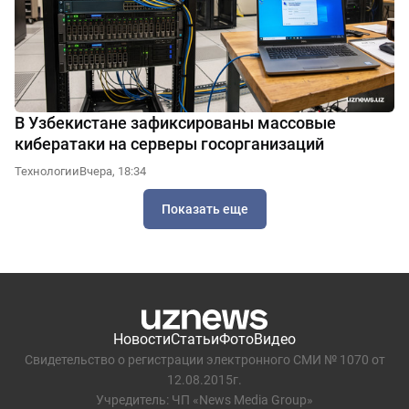
В Узбекистане зафиксированы массовые
кибератаки на серверы госорганизаций
Технологии
Вчера, 18:34
Показать еще
Новости
Статьи
Фото
Видео
Свидетельство о регистрации электронного СМИ № 1070 от
12.08.2015г.
Учредитель: ЧП «News Media Group»