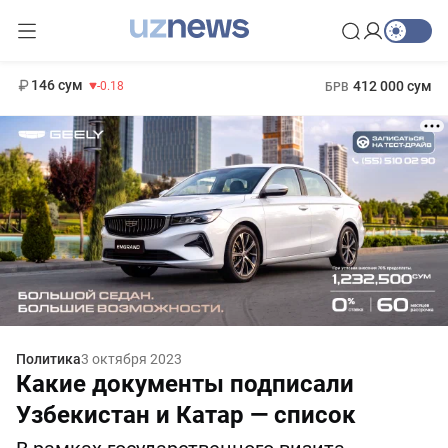
11 916 сум
28.92
13 749 сум
1 271 000 сум
32.19
МРОТ
146 сум
412 000 сум
-0.18
БРВ
Политика
3 октября 2023
Какие документы подписали
Узбекистан и Катар — список