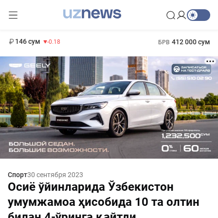
11 916 сум
28.92
13 749 сум
1 271 000 сум
32.19
МРОТ
146 сум
412 000 сум
-0.18
БРВ
Спорт
30 сентября 2023
Осиё ўйинларида Ўзбекистон
умумжамоа ҳисобида 10 та олтин
билан 4-ўринга қайтди