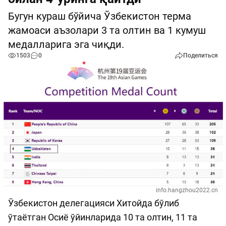
Бугун кураш бўйича Ўзбекистон терма
жамоаси аъзолари 3 та олтин ва 1 кумуш
медалларига эга чиқди.
1503
0
Поделиться
info.hangzhou2022.cn
Ўзбекистон делегацияси Хитойда бўлиб
ўтаётган Осиё ўйинларида 10 та олтин, 11 та