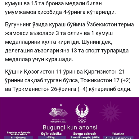
кумуш ва 15 та бронза медали билан
умумжамоа ҳисобида 4-ўринга кўтарилди.
Бугуннинг ўзида кураш бўйича Ўзбекистон терма
жамоаси аъзолари 3 та олтин ва 1 кумуш
медалларини кўлга киритди. Шунингдек,
делегация аъзолари яна 13 та спорт турларида
медаллар учун курашади.
Қўшни Қозоғистон 11-ўрин ва Қирғизистон 21-
ўринни сақлаб турган бўлса, Тожикистон 17 (+2)
ва Туркманистон 26-ўринга (+4) кўтарилиб олди.