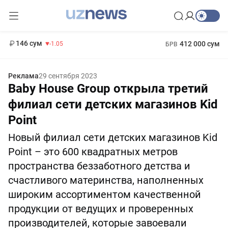
11 887 сум
-55.49
13 717 сум
1 271 000 сум
-25.83
МРОТ
146 сум
412 000 сум
-1.05
БРВ
Реклама
29 сентября 2023
Baby House Group открыла третий
филиал сети детских магазинов Kid
Point
Новый филиал сети детских магазинов Kid
Point – это 600 квадратных метров
пространства беззаботного детства и
счастливого материнства, наполненных
широким ассортиментом качественной
продукции от ведущих и проверенных
производителей, которые завоевали