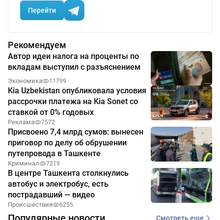
Перейти
Рекомендуем
Автор идеи налога на проценты по
вкладам выступил с разъяснением
Экономика
11799
Kia Uzbekistan опубликовала условия
рассрочки платежа на Kia Sonet со
ставкой от 0% годовых
Реклама
7572
Присвоено 7,4 млрд сумов: вынесен
приговор по делу об обрушении
путепровода в Ташкенте
Криминал
7219
В центре Ташкента столкнулись
автобус и электробус, есть
пострадавший — видео
Происшествия
6255
Популярные новости
Смотреть еще