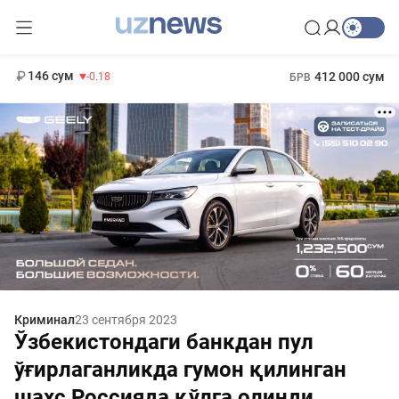
11 916 сум
28.92
13 749 сум
1 271 000 сум
32.19
МРОТ
146 сум
412 000 сум
-0.18
БРВ
Криминал
23 сентября 2023
Ўзбекистондаги банкдан пул
ўғирлаганликда гумон қилинган
шахс Россияда қўлга олинди