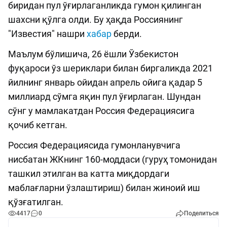
биридан пул ўғирлаганликда гумон қилинган
шахсни қўлга олди. Бу ҳақда Россиянинг
"Известия" нашри
хабар
берди.
Маълум бўлишича, 26 ёшли Ўзбекистон
фуқароси ўз шериклари билан биргаликда 2021
йилнинг январь ойидан апрель ойига қадар 5
миллиард сўмга яқин пул ўғирлаган. Шундан
сўнг у мамлакатдан Россия Федерациясига
қочиб кетган.
Россия Федерациясида гумонланувчига
нисбатан ЖКнинг 160-моддаси (гуруҳ томонидан
ташкил этилган ва катта миқдордаги
маблағларни ўзлаштириш) билан жиноий иш
қўзғатилган.
4417
0
Поделиться