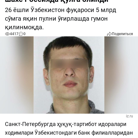
26 ёшли Ўзбекистон фуқароси 5 млрд
сўмга яқин пулни ўғирлашда гумон
қилинмоқда.
4417
0
Поделиться
iz.ru
Санкт-Петербургда ҳуқуқ-тартибот идоралари
ходимлари Ўзбекистондаги банк филиалларидан