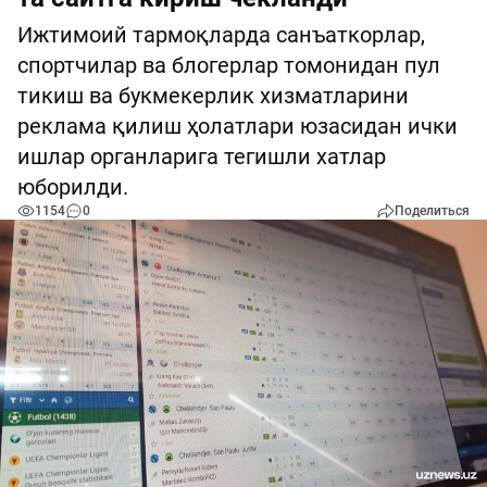
Ижтимоий тармоқларда санъаткорлар,
спортчилар ва блогерлар томонидан пул
тикиш ва букмекерлик хизматларини
реклама қилиш ҳолатлари юзасидан ички
ишлар органларига тегишли хатлар
юборилди.
1154
0
Поделиться