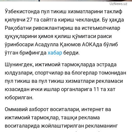
UzNews.uz
Ўзбекистонда пул тикиш хизматларини таклиф
қилувчи 27 та сайтга кириш чекланди. Бу ҳақда
Рақобатни ривожлантириш ва истеъмолчилар
ҳуқуқларини ҳимоя қилиш қўмитаси раиси
ўринбосари Асадулла Қаюмов АОКАда бўлиб
ўтган брифингда
хабар
берди.
Шунингдек, ижтимоий тармоқларда эстрада
юлдузлари, спортчилар ва блогерлар томонидан
пул тикиш ва пул тикиш хизматлари рекламаси
юзасидан ички ишлар органларига 11 та хат
юборилган.
Оммавий ахборот воситалари, интернет ва
ижтимоий тармоқлар, ташқи реклама
воситаларида жойлаштирилган рекламанинг