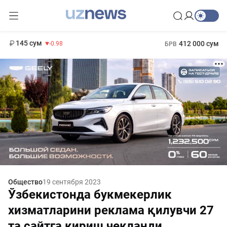
11 952 сум
36.46
13 780 сум
1 271 000 сум
30.12
МРОТ
145 сум
412 000 сум
-0.98
БРВ
Общество
19 сентября 2023
Ўзбекистонда букмекерлик
хизматларини реклама қилувчи 27
та сайтга кириш чекланди