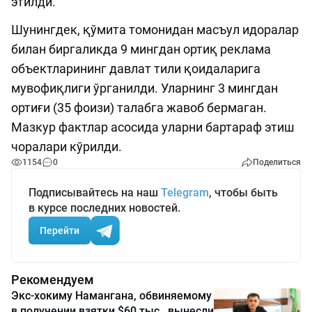
этилди.
Шунингдек, қўмита томонидан масъул идоралар
билан биргаликда 9 мингдан ортиқ реклама
объектларининг давлат тили қоидаларига
мувофиқлиги ўрганилди. Уларнинг 3 мингдан
ортиғи (35 фоизи) талабга жавоб бермаган.
Мазкур фактлар асосида уларни бартараф этиш
чоралари кўрилди.
1154
0
Поделиться
Подписывайтесь на наш
Telegram
, чтобы быть
в курсе последних новостей.
Перейти
Рекомендуем
Экс-хокиму Намангана, обвиняемому
в получении взятки $60 тыс., вынесли