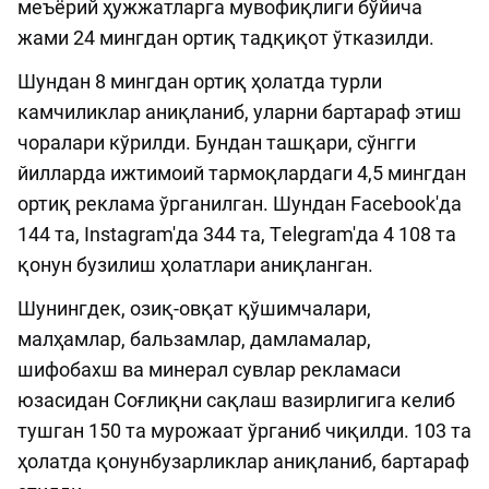
меъёрий ҳужжатларга мувофиқлиги бўйича
жами 24 мингдан ортиқ тадқиқот ўтказилди.
Шундан 8 мингдан ортиқ ҳолатда турли
камчиликлар аниқланиб, уларни бартараф этиш
чоралари кўрилди. Бундан ташқари, сўнгги
йилларда ижтимоий тармоқлардаги 4,5 мингдан
ортиқ реклама ўрганилган. Шундан Facebook'да
144 та, Instagram'да 344 та, Тelegram'да 4 108 та
қонун бузилиш ҳолатлари аниқланган.
Шунингдек, озиқ-овқат қўшимчалари,
малҳамлар, бальзамлар, дамламалар,
шифобахш ва минерал сувлар рекламаси
юзасидан Соғлиқни сақлаш вазирлигига келиб
тушган 150 та мурожаат ўрганиб чиқилди. 103 та
ҳолатда қонунбузарликлар аниқланиб, бартараф