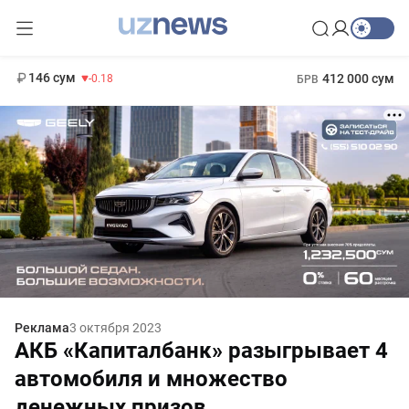
11 916 сум
28.92
13 749 сум
1 271 000 сум
32.19
МРОТ
146 сум
412 000 сум
-0.18
БРВ
Реклама
3 октября 2023
АКБ «Капиталбанк» разыгрывает 4
автомобиля и множество
денежных призов