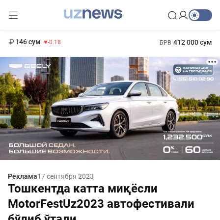
11 916 сум
28.92
13 749 сум
1 271 000 сум
32.19
МРОТ
146 сум
412 000 сум
-0.18
БРВ
Реклама
17 сентября 2023
Тошкентда катта миқёсли
MotorFestUz2023 автофестивали
бўлиб ўтади