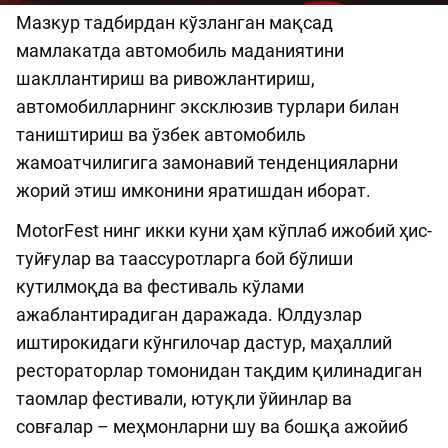
Мазкур тадбирдан кўзланган мақсад
мамлакатда автомобиль маданиятини
шакллантириш ва ривожлантириш,
автомобилларнинг эксклюзив турлари билан
таништириш ва ўзбек автомобиль
жамоатчилигига замонавий тенденцияларни
жорий этиш имконини яратишдан иборат.
MotorFest нинг икки куни ҳам кўплаб ижобий ҳис-
туйғулар ва таассуротларга бой бўлиши
кутилмоқда ва фестиваль кўлами
ажаблантирадиган даражада. Юлдузлар
иштирокидаги кўнгилочар дастур, маҳаллий
рестораторлар томонидан тақдим қилинадиган
таомлар фестивали, ютуқли ўйинлар ва
совғалар – меҳмонларни шу ва бошқа ажойиб