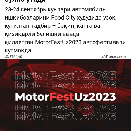
23-24 сентябрь кунлари автомобиль
ишқибозларини Food City ҳудудида узоқ
кутилган тадбир – ёрқин, катта ва
қизиқарли бўлишни ваъда
қилаётган MotorFestUz2023 автофестивали
кутмоқда.
876
0
Поделиться