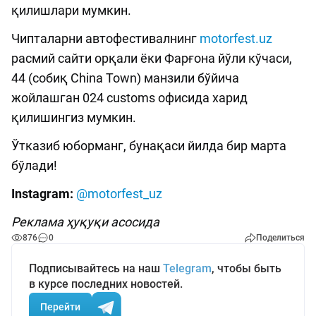
қилишлари мумкин.
Чипталарни автофестивалнинг
motorfest.uz
расмий сайти орқали ёки Фарғона йўли кўчаси,
44 (собиқ China Town) манзили бўйича
жойлашган 024 customs офисида харид
қилишингиз мумкин.
Ўтказиб юборманг, бунақаси йилда бир марта
бўлади!
Instagram:
@motorfest_uz
Реклама ҳуқуқи асосида
876
0
Поделиться
Подписывайтесь на наш
Telegram
, чтобы быть
в курсе последних новостей.
Перейти