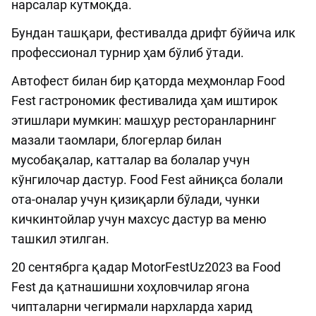
нарсалар кутмоқда.
Бундан ташқари, фестивалда дрифт бўйича илк
профессионал турнир ҳам бўлиб ўтади.
Автофест билан бир қаторда меҳмонлар Food
Fest гастрономик фестивалида ҳам иштирок
этишлари мумкин: машҳур ресторанларнинг
мазали таомлари, блогерлар билан
мусобақалар, катталар ва болалар учун
кўнгилочар дастур. Food Fest айниқса болали
ота-оналар учун қизиқарли бўлади, чунки
кичкинтойлар учун махсус дастур ва меню
ташкил этилган.
20 сентябрга қадар MotorFestUz2023 ва Food
Fest да қатнашишни хоҳловчилар ягона
чипталарни чегирмали нархларда харид