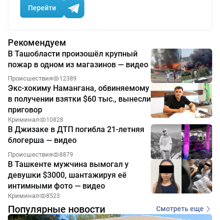
Перейти
Рекомендуем
В Ташобласти произошёл крупный
пожар в одном из магазинов — видео
Происшествия
12389
Экс-хокиму Намангана, обвиняемому
в получении взятки $60 тыс., вынесли
приговор
Криминал
10828
В Джизаке в ДТП погибла 21-летняя
блогерша — видео
Происшествия
8879
В Ташкенте мужчина вымогал у
девушки $3000, шантажируя её
интимными фото — видео
Криминал
8523
Популярные новости
Смотреть еще