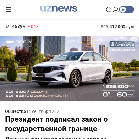
11 916 сум
28.92
13 749 сум
1 271 000 сум
32.19
МРОТ
146 сум
412 000 сум
-0.18
БРВ
Общество
14 сентября 2023
Президент подписал закон о
государственной границе