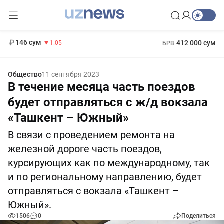
11 887 сум
-55.49
13 717 сум
1 271 000 сум
-25.83
МРОТ
146 сум
412 000 сум
-1.05
БРВ
Общество
11 сентября 2023
В течение месяца часть поездов
будет отправляться с ж/д вокзала
«Ташкент – Южный»
В связи с проведением ремонта на
железной дороге часть поездов,
курсирующих как по международному, так
и по региональному направлению, будет
отправляться с вокзала «Ташкент –
Южный».
1506
0
Поделиться