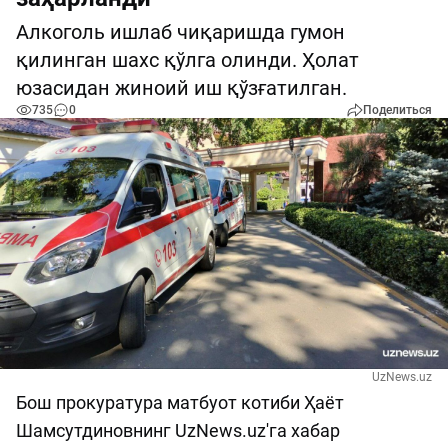
Алкоголь ишлаб чиқаришда гумон
қилинган шахс қўлга олинди. Ҳолат
юзасидан жиноий иш қўзғатилган.
735
0
Поделиться
UzNews.uz
Бош прокуратура матбуот котиби Ҳаёт
Шамсутдиновнинг UzNews.uz'га хабар