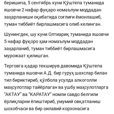
беришича, 5 сентябрь куни Қўштепа туманида
яшовчи 2 нафар фуқаро номаълум моддадан
заҳарланиши оқибатида соғлиғи ёмонлашиб,
туман тиббиёт бирлашмасига олиб келинган.
Шунингдек, шу куни Олтиариқ туманида яшовчи
5 нафар фуқоро ҳам номаълум моддадан
заҳарланиб, туман тиббиёт бирлашмасига
мурожаат қилишган.
Терговга қадар текширув давомида Қўштепа
туманида яшовчи А.Д. бир гуруҳ шахслар билан
тил бириктириб, қўлбола усулда алкоголли
маҳсулотлар тайёрлаган ва ушбу маҳсулотларга
“АКТАУ” ва “КАРАТАУ” номли савдо белгили
ёрлиқларни ёпиштириб, умумий овқатланиш
шохобчаси ва бир оилавий корхонасига