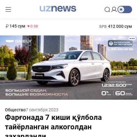
11 952 сум
36.46
13 780 сум
1 271 000 сум
30.12
МРОТ
145 сум
412 000 сум
-0.98
БРВ
Общество
7 сентября 2023
Фарғонада 7 киши қўлбола
тайёрланган алкоголдан
заҳарланди