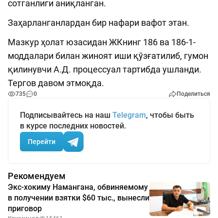
сотганлиги аниқланган.
Заҳарланганлардан бир нафари вафот этан.
Мазкур ҳолат юзасидан ЖКнинг 186 ва 186-1-
моддалари билан жиноят иши қўзғатилиб, гумон
қилинувчи А.Д. процессуал тартибда ушланди.
Тергов давом этмоқда.
735
0
Поделиться
Подписывайтесь на наш
Telegram
, чтобы быть
в курсе последних новостей.
Перейти
Рекомендуем
Экс-хокиму Намангана, обвиняемому
в получении взятки $60 тыс., вынесли
приговор