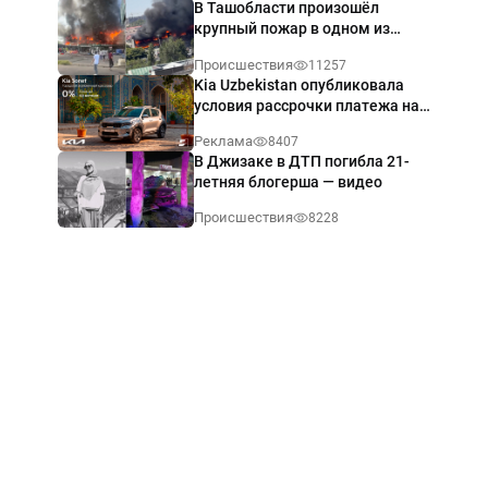
В Ташобласти произошёл
крупный пожар в одном из
магазинов — видео
Происшествия
11257
Kia Uzbekistan опубликовала
условия рассрочки платежа на
Kia Sonet со ставкой от 0%
Реклама
8407
годовых
В Джизаке в ДТП погибла 21-
летняя блогерша — видео
Происшествия
8228