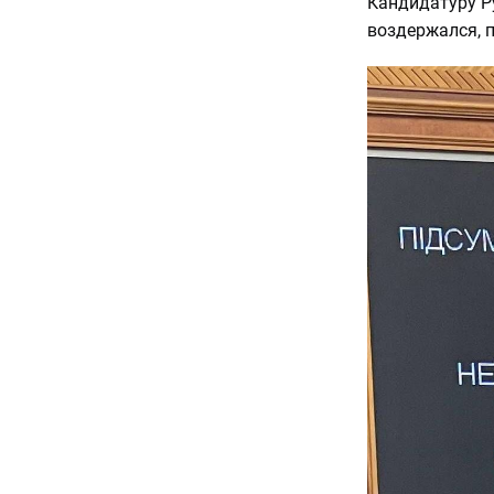
Кандидатуру Р
воздержался, п