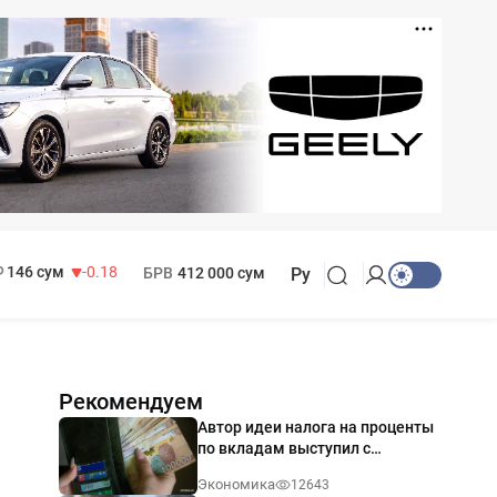
11 916 сум
28.92
13 749 сум
32.19
МРОТ
1 271 000 сум
146 сум
-0.18
БРВ
412 000 сум
Ру
Рекомендуем
Автор идеи налога на проценты
по вкладам выступил с
разъяснением
Экономика
12643