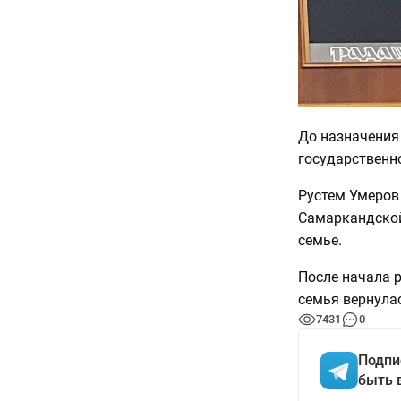
До назначения
государственн
Рустем Умеров 
Самаркандской
семье.
После начала р
семья вернула
7431
0
Подпи
быть 