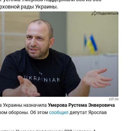
рховной рады Украины.
Поделиться
zdf.de
а Украины назначила
Умерова Рустема Энверовича
ом обороны. Об этом
сообщил
депутат Ярослав