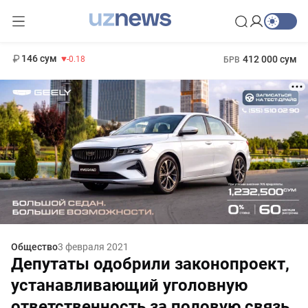
11 916 сум
28.92
13 749 сум
1 271 000 сум
32.19
МРОТ
146 сум
412 000 сум
-0.18
БРВ
Общество
3 февраля 2021
Депутаты одобрили законопроект,
устанавливающий уголовную
ответственность за половую связь