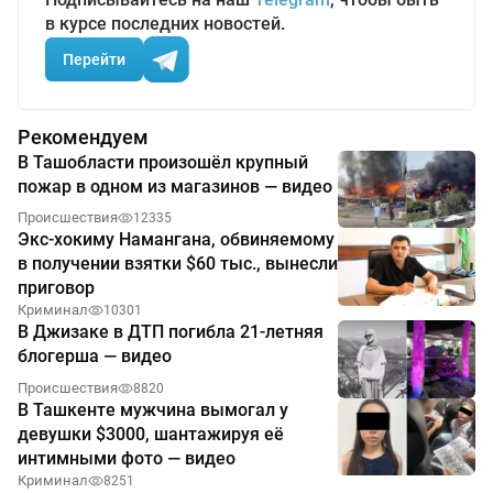
в курсе последних новостей.
Перейти
Рекомендуем
В Ташобласти произошёл крупный
пожар в одном из магазинов — видео
Происшествия
12335
Экс-хокиму Намангана, обвиняемому
в получении взятки $60 тыс., вынесли
приговор
Криминал
10301
В Джизаке в ДТП погибла 21-летняя
блогерша — видео
Происшествия
8820
В Ташкенте мужчина вымогал у
девушки $3000, шантажируя её
интимными фото — видео
Криминал
8251