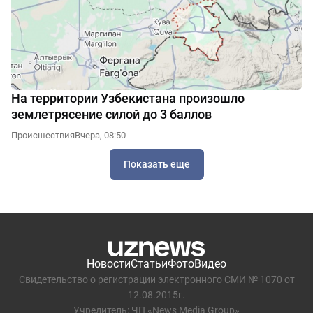
На территории Узбекистана произошло
землетрясение силой до 3 баллов
Происшествия
Вчера, 08:50
Показать еще
Новости
Статьи
Фото
Видео
Свидетельство о регистрации электронного СМИ № 1070 от
12.08.2015г.
Учредитель: ЧП «News Media Group»