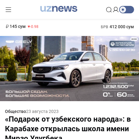
11 952 сум
36.46
13 780 сум
1 271 000 сум
30.12
МРОТ
145 сум
412 000 сум
-0.98
БРВ
Общество
23 августа 2023
«Подарок от узбекского народа»: в
Карабахе открылась школа имени
Мирзо Улугбека