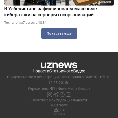
В Узбекистане зафиксированы массовые
кибератаки на серверы госорганизаций
Технологии
7 августа 18:34
Показать еще
Новости
Статьи
Фото
Видео
Свидетельство о регистрации электронного СМИ № 1070 от
12.08.2015г.
Учредитель: ЧП «News Media Group»
Политика конфиденциальности
© UzNews