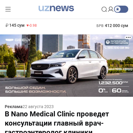
11 952 сум
36.46
13 780 сум
1 271 000 сум
30.12
МРОТ
145 сум
412 000 сум
-0.98
БРВ
Реклама
22 августа 2023
В Nano Medical Clinic проведет
консультации главный врач-
гастроэнтеролог клиники