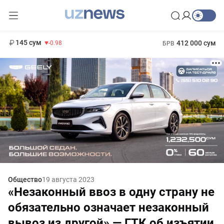
11 952 сум
36.46
13 780 сум
1 271 000 сум
30.12
МРОТ
145 сум
412 000 сум
-0.98
БРВ
Общество
19 августа 2023
«Незаконный ввоз в одну страну не
обязательно означает незаконный
вывоз из другой» — ГТК об изъятии