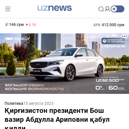
11 916 сум
28.92
13 749 сум
1 271 000 сум
32.19
МРОТ
146 сум
412 000 сум
-0.18
БРВ
Политика
15 августа 2023
Қирғизистон президенти Бош
вазир Абдулла Ариповни қабул
қилди