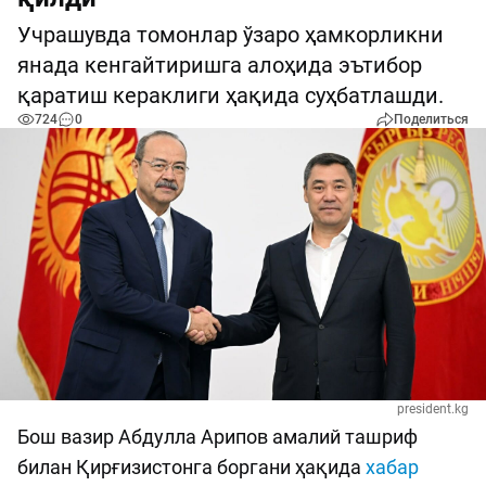
Учрашувда томонлар ўзаро ҳамкорликни
янада кенгайтиришга алоҳида эътибор
қаратиш кераклиги ҳақида суҳбатлашди.
724
0
Поделиться
president.kg
Бош вазир Абдулла Арипов амалий ташриф
билан Қирғизистонга боргани ҳақида
хабар