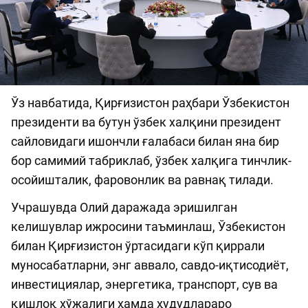
Ўз навбатида, Қирғизистон раҳбари Ўзбекистон
президенти ва бутун ўзбек халқини президент
сайловидаги ишончли ғалабаси билан яна бир
бор самимий табриклаб, ўзбек халқига тинчлик-
осойишталик, фаровонлик ва равнақ тилади.
Учрашувда Олий даражада эришилган
келишувлар ижросини таъминлаш, Ўзбекистон
билан Қирғизистон ўртасидаги кўп қиррали
муносабатларни, энг аввало, савдо-иқтисодиёт,
инвестициялар, энергетика, транспорт, сув ва
қишлоқ хўжалиги ҳамда ҳудудлараро