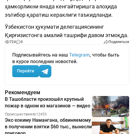
ҳамкорликни янада кенгайтиришга алоҳида
эътибор қаратиш кераклиги таъкидланди.
Ўзбекистон ҳукумати делегациясининг
Қирғизистонга амалий ташрифи давом этмоқда.
724
0
Поделиться
Подписывайтесь на наш
Telegram
, чтобы быть
в курсе последних новостей.
Перейти
Рекомендуем
В Ташобласти произошёл крупный
пожар в одном из магазинов — видео
Происшествия
12455
Экс-хокиму Намангана, обвиняемому
в получении взятки $60 тыс., вынесли
приговор