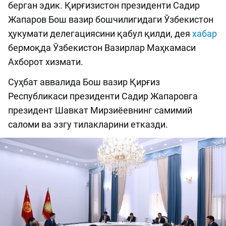
берган эдик. Қирғизистон президенти Садир
Жапаров Бош вазир бошчилигидаги Ўзбекистон
ҳукумати делегациясини қабул қилди, дея
хабар
бермоқда Ўзбекистон Вазирлар Маҳкамаси
Ахборот хизмати.
Суҳбат аввалида Бош вазир Қирғиз
Республикаси президенти Садир Жапаровга
президент Шавкат Мирзиёевнинг самимий
саломи ва эзгу тилакларини етказди.