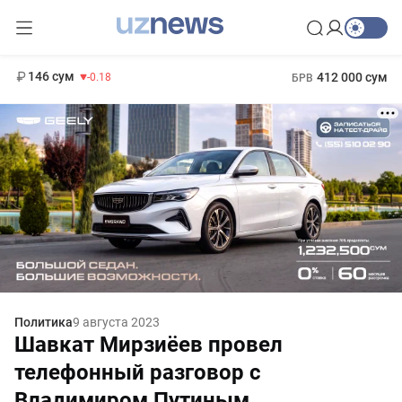
11 916 сум
28.92
13 749 сум
1 271 000 сум
32.19
МРОТ
146 сум
412 000 сум
-0.18
БРВ
Политика
9 августа 2023
Шавкат Мирзиёев провел
телефонный разговор с
Владимиром Путиным