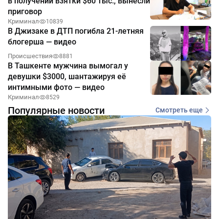
в получении взятки $60 тыс., вынесли
приговор
Криминал
10839
В Джизаке в ДТП погибла 21-летняя
блогерша — видео
Происшествия
8881
В Ташкенте мужчина вымогал у
девушки $3000, шантажируя её
интимными фото — видео
Криминал
8529
Популярные новости
Смотреть еще