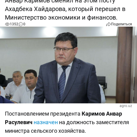
Анвар Каримов сменил на этом посту
Ахадбека Хайдарова, который перешел в
Министерство экономики и финансов.
1352
0
Поделиться
agro.uz
Постановлением президента
Каримов Анвар
Расулевич
назначен
на должность заместителя
министра сельского хозяйства.