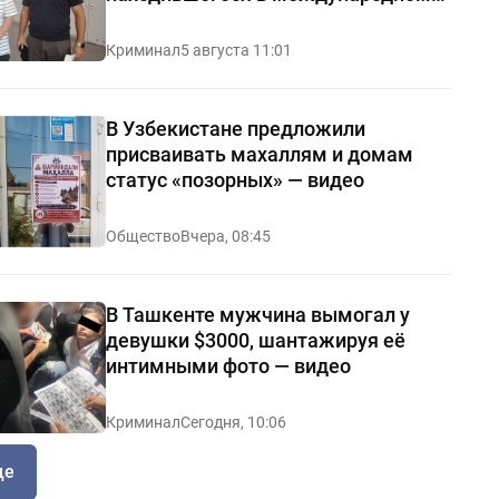
розыске
Криминал
5 августа 11:01
В Узбекистане предложили
присваивать махаллям и домам
статус «позорных» — видео
Общество
Вчера, 08:45
В Ташкенте мужчина вымогал у
девушки $3000, шантажируя её
интимными фото — видео
Криминал
Сегодня, 10:06
ще