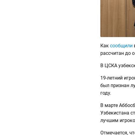
Как
сообщили
в
рассчитан до о
В ЦСКА узбекс
19-летний игро
был признан л
году.
В марте Аббос
Узбекистана ст
лучшим игроко
Отмечается, чт