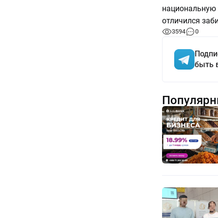
национальную 
отличился заб
3594
0
Подпи
быть 
Популярн