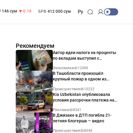
13 749 сум
32.19
МРОТ
1 271 000 сум
146 сум
-0.18
БРВ
412 000 сум
Ру
Рекомендуем
Автор идеи налога на проценты
по вкладам выступил с
разъяснением
Экономика
12496
В Ташобласти произошёл
крупный пожар в одном из
магазинов — видео
Происшествия
10232
Kia Uzbekistan опубликовала
условия рассрочки платежа на
Kia Sonet со ставкой от 0%
Реклама
8341
годовых
В Джизаке в ДТП погибла 21-
летняя блогерша — видео
Происшествия
8048