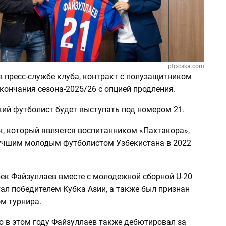
pfc-cska.com
 пресс-службе клуба, контракт с полузащитником
кончания сезона-2025/26 с опцией продления.
кий футболист будет выступать под номером 21.
к, который является воспитанником «Пахтакора»,
учшим молодым футболистом Узбекистана в 2022
бек Файзуллаев вместе с молодежной сборной U-20
ал победителем Кубка Азии, а также был признан
м турнира.
о в этом году Файзуллаев также дебютировал за