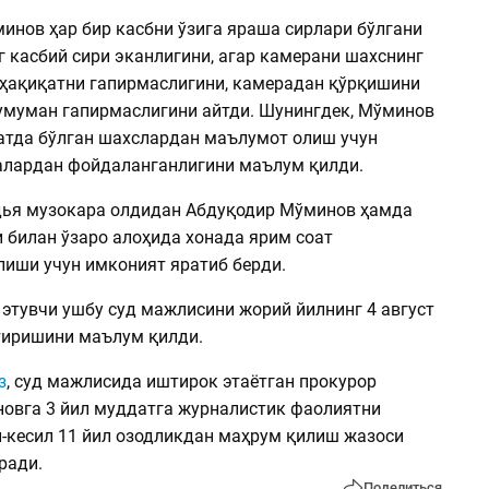
инов ҳар бир касбни ўзига яраша сирлари бўлгани
г касбий сири эканлигини, агар камерани шахснинг
 ҳақиқатни гапирмаслигини, камерадан қўрқишини
умуман гапирмаслигини айтди. Шунингдек, Мўминов
батда бўлган шахслардан маълумот олиш учун
лардан фойдаланганлигини маълум қилди.
дья музокара олдидан Абдуқодир Мўминов ҳамда
 билан ўзаро алоҳида хонада ярим соат
лиши учун имконият яратиб берди.
 этувчи ушбу суд мажлисини жорий йилнинг 4 август
тиришини маълум қилди.
з
, суд мажлисида иштирок этаётган прокурор
овга 3 йил муддатга журналистик фаолиятни
л-кесил 11 йил озодликдан маҳрум қилиш жазоси
ради.
Поделиться