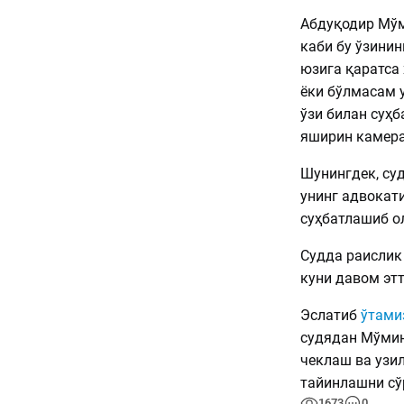
Абдуқодир Мўм
каби бу ўзинин
юзига қаратса
ёки бўлмасам 
ўзи билан суҳ
яширин камера
Шунингдек, су
унинг адвокати
суҳбатлашиб о
Судда раислик
куни давом эт
Эслатиб
ўтами
судядан Мўмин
чеклаш ва узи
тайинлашни сў
1673
0