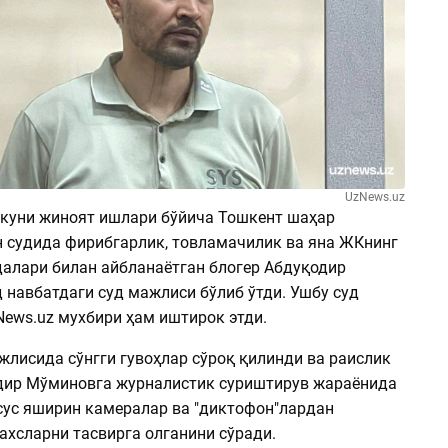
UzNews.uz
т куни жиноят ишлари бўйича Тошкент шаҳар
 судида фирибгарлик, товламачилик ва яна ЖКнинг
далари билан айбланаётган блогер Абдуқодир
 навбатдаги суд мажлиси бўлиб ўтди. Ушбу суд
ews.uz мухбири ҳам иштирок этди.
жлисида сўнгги гувоҳлар сўроқ қилинди ва раислик
дир Мўминовга журналистик суриштирув жараёнида
сус яширин камералар ва "диктофон"лардан
ахсларни тасвирга олганини сўради.