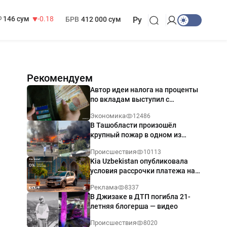
13 749 сум
32.19
МРОТ
1 271 000 сум
146 сум
-0.18
БРВ
412 000 сум
Ру
Рекомендуем
Автор идеи налога на проценты
по вкладам выступил с
разъяснением
Экономика
12486
В Ташобласти произошёл
крупный пожар в одном из
магазинов — видео
Происшествия
10113
Kia Uzbekistan опубликовала
условия рассрочки платежа на
Kia Sonet со ставкой от 0%
Реклама
8337
годовых
В Джизаке в ДТП погибла 21-
летняя блогерша — видео
Происшествия
8020