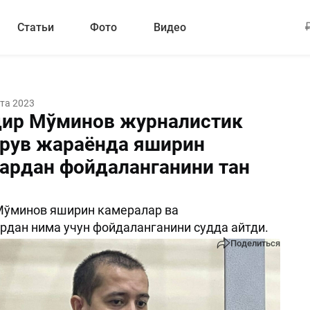
Статьи
Фото
Видео
ста 2023
ир Мўминов журналистик
рув жараёнда яширин
ардан фойдаланганини тан
Мўминов яширин камералар ва
рдан нима учун фойдаланганини судда айтди.
Поделиться