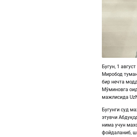
Бугун, 1 авгус
Миробод туман
бир нечта мод
Мўминовга оид
мажлисида UzN
Бугунги суд ма
этувчи Абдуқо
нима учун мах
фойдаланиб, ш