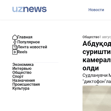
Новости
Главная
Общество
1 авгу
Абдуқод
Популярное
Лента новостей
суришти
Reels
камерал
Экономика
олди
Интервью
Общество
Судланувчи 
Спорт
Назначения
"диктофон"ла
Происшествия
1673
0
Культура