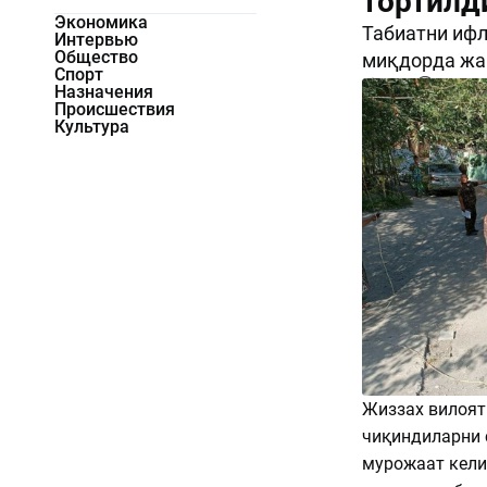
тортилд
Экономика
Табиатни ифл
Интервью
Общество
миқдорда жа
Спорт
1050
0
Назначения
Происшествия
Культура
Жиззах вилоят
чиқиндиларни 
мурожаат кели