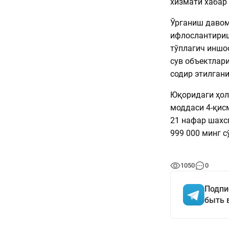
хизмати хабар 
Ўрганиш давом
ифлослантириш
тўплагич иншо
сув объектлар
содир этилгани
Юқоридаги ҳол
моддаси 4-қисм
21 нафар шахс
999 000 минг 
1050
0
Подпи
быть 