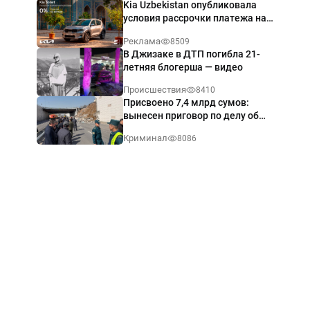
Kia Uzbekistan опубликовала
условия рассрочки платежа на
Kia Sonet со ставкой от 0%
Реклама
8509
годовых
В Джизаке в ДТП погибла 21-
летняя блогерша — видео
Происшествия
8410
Присвоено 7,4 млрд сумов:
вынесен приговор по делу об
обрушении путепровода в
Криминал
8086
Ташкенте