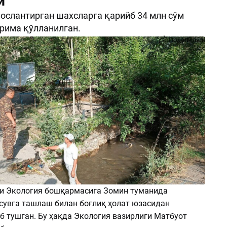
и
ослантирган шахсларга қарийб 34 млн сўм
рима қўлланилган.
Поделиться
и Экология бошқармасига Зомин туманида
сувга ташлаш билан боғлиқ ҳолат юзасидан
б тушган. Бу ҳақда Экология вазирлиги Матбуот