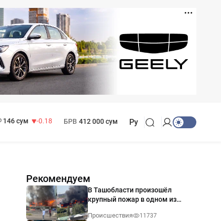
11 916 сум
28.92
13 749 сум
32.19
МРОТ
1 271 000 сум
146 сум
-0.18
БРВ
412 000 сум
Ру
Рекомендуем
В Ташобласти произошёл
крупный пожар в одном из
магазинов — видео
Происшествия
11737