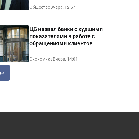
Общество
Вчера, 12:57
ЦБ назвал банки с худшими
показателями в работе с
обращениями клиентов
Экономика
Вчера, 14:01
ще