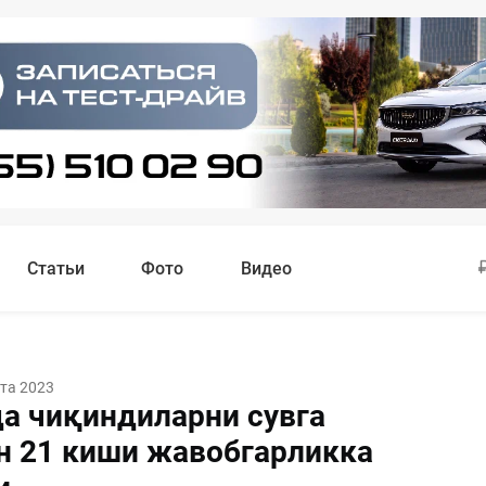
Статьи
Фото
Видео
ста 2023
а чиқиндиларни сувга
н 21 киши жавобгарликка