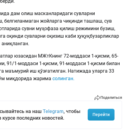
берди.
ида дам олиш масканларидаги сувларни
, белгиланмаган жойларга чиқинди ташлаш, сув
отларида сувни муҳофаза қилиш режимини бузиш,
ига оқинди сувларни оқизиш каби ҳуқуқбузарликлар
 аниқланган.
атлар юзасидан МЖтКнинг 72-моддаси 1-қисми, 65-
и, 91/1-моддаси 1-қисми, 91-моддаси 1-қисми билан
га маъмурий иш қўзғатилган. Натижада уларга 33
сўм миқдорида жарима
солинган.
Поделиться
сывайтесь на наш
Telegram
, чтобы
Перейти
в курсе последних новостей.