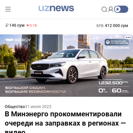
11 916 сум
28.92
13 749 сум
1 271 000 сум
32.19
МРОТ
146 сум
412 000 сум
-0.18
БРВ
Общество
31 июля 2023
В Минэнерго прокомментировали
очереди на заправках в регионах —
видео