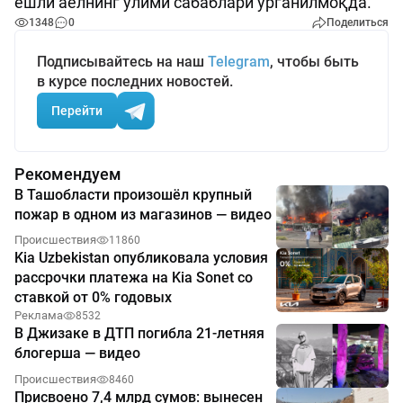
ёшли аёлнинг ўлими сабаблари ўрганилмоқда.
1348
0
Поделиться
Подписывайтесь на наш
Telegram
, чтобы быть
в курсе последних новостей.
Перейти
Рекомендуем
В Ташобласти произошёл крупный
пожар в одном из магазинов — видео
Происшествия
11860
Kia Uzbekistan опубликовала условия
рассрочки платежа на Kia Sonet со
ставкой от 0% годовых
Реклама
8532
В Джизаке в ДТП погибла 21-летняя
блогерша — видео
Происшествия
8460
Присвоено 7,4 млрд сумов: вынесен