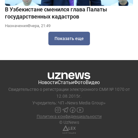
В Узбекистане сменился глава Палаты
государственных кадастров
Назначения
Вчера, 21:49
Показать еще
Новости
Статьи
Фото
Видео
Свидетельство о регистрации электронного СМИ № 1070 от
12.08.2015г.
Учредитель: ЧП «News Media Group»
Политика конфиденциальности
© UzNews