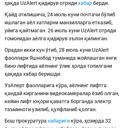
ҳақда UzAlert қидирув отряди
хабар
берди.
Қайд этилишича, 24 июль куни почтачи бўлиб
ишлаган аёл хатларни манзилларга етказиб,
уйига қайтмаган. 26 июль куни UzAlert отряди
томонидан аёлга қидирув эълон қилинган.
Орадан икки кун ўтиб, 28 июль куни UzAlert
фаоллари Яшнобод туманида жойлашган янги
бино лифтида аёлнинг ўлик ҳолда топилгани
ҳақида хабар беришди.
УзАлерт фаолларига кўра, аёлнинг лифтга
қандай кирганини видеокамералар ёзиб олган,
кейин лифт юқори қаватга борганда электр
таъминоти узилиб, қулфланиб қолган.
Бош прокуратура
хабарига
кўра, ҳозирда 32