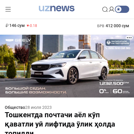
11 916 сум
28.92
13 749 сум
1 271 000 сум
32.19
МРОТ
146 сум
412 000 сум
-0.18
БРВ
Общество
28 июля 2023
Тошкентда почтачи аёл кўп
қаватли уй лифтида ўлик ҳолда
топилди