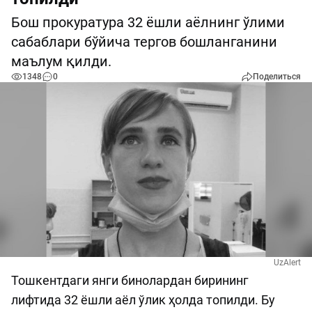
Бош прокуратура 32 ёшли аёлнинг ўлими
сабаблари бўйича тергов бошланганини
маълум қилди.
1348
0
Поделиться
UzAlert
Тошкентдаги янги бинолардан бирининг
лифтида 32 ёшли аёл ўлик ҳолда топилди. Бу