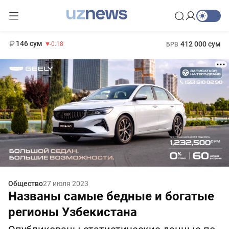
11 916 сум
28.92
13 749 сум
1 271 000 сум
32.19
МРОТ
146 сум
412 000 сум
-0.18
БРВ
Общество
27 июля 2023
Названы самые бедные и богатые
регионы Узбекистана