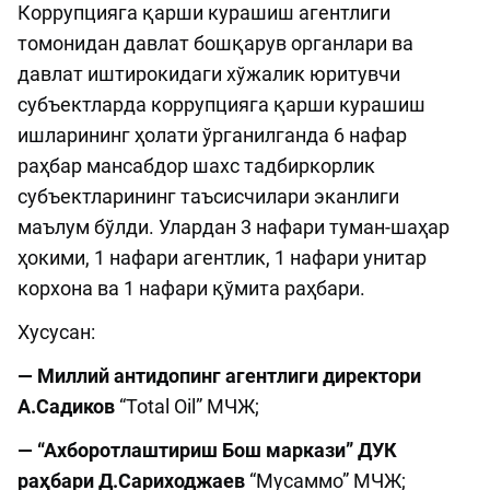
Коррупцияга қарши курашиш агентлиги
томонидан давлат бошқарув органлари ва
давлат иштирокидаги хўжалик юритувчи
субъектларда коррупцияга қарши курашиш
ишларининг ҳолати ўрганилганда 6 нафар
раҳбар мансабдор шахс тадбиркорлик
субъектларининг таъсисчилари эканлиги
маълум бўлди. Улардан 3 нафари туман-шаҳар
ҳокими, 1 нафари агентлик, 1 нафари унитар
корхона ва 1 нафари қўмита раҳбари.
Хусусан:
— Миллий антидопинг агентлиги директори
А.Садиков
“Total Oil” МЧЖ;
— “Ахборотлаштириш Бош маркази” ДУК
раҳбари Д.Сариходжаев
“Мусаммо” МЧЖ;