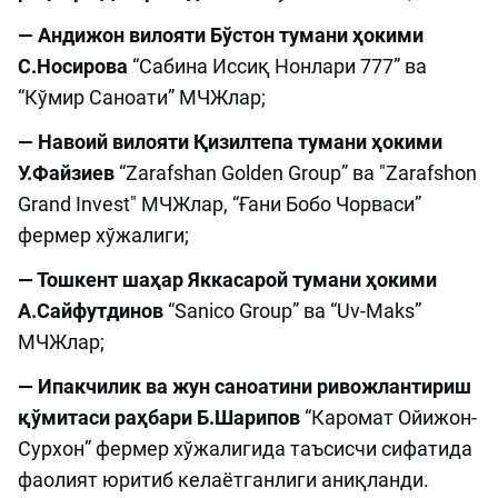
— Андижон вилояти Бўстон тумани ҳокими
С.Носирова
“Сабина Иссиқ Нонлари 777” ва
“Кўмир Саноати” МЧЖлар;
— Навоий вилояти Қизилтепа тумани ҳокими
У.Файзиев
“Zarafshan Golden Group” ва "Zarafshon
Grand Invest" МЧЖлар, “Ғани Бобо Чорваси”
фермер хўжалиги;
— Тошкент шаҳар Яккасарой тумани ҳокими
А.Сайфутдинов
“Sanico Group” ва “Uv-Maks”
МЧЖлар;
— Ипакчилик ва жун саноатини ривожлантириш
қўмитаси раҳбари Б.Шарипов
“Каромат Ойижон-
Сурхон” фермер хўжалигида таъсисчи сифатида
фаолият юритиб келаётганлиги аниқланди.