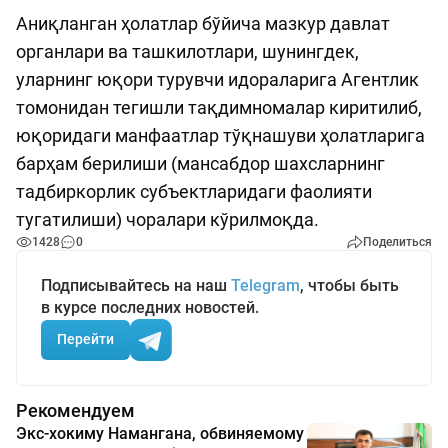
Аниқланган ҳолатлар бўйича мазкур давлат
органлари ва ташкилотлари, шунингдек,
уларнинг юқори турувчи идораларига Агентлик
томонидан тегишли тақдимномалар киритилиб,
юқоридаги манфаатлар тўқнашуви ҳолатларига
барҳам берилиши (мансабдор шахсларнинг
тадбиркорлик субъектларидаги фаолияти
тугатилиши) чоралари кўрилмоқда.
1428
0
Поделиться
Подписывайтесь на наш
Telegram
, чтобы быть
в курсе последних новостей.
Перейти
Рекомендуем
Экс-хокиму Намангана, обвиняемому