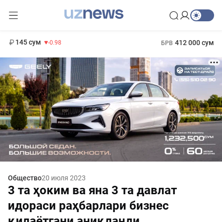
11 952 сум
36.46
13 780 сум
1 271 000 сум
30.12
МРОТ
145 сум
412 000 сум
-0.98
БРВ
Общество
20 июля 2023
3 та ҳоким ва яна 3 та давлат
идораси раҳбарлари бизнес
қилаётгани аниқланди