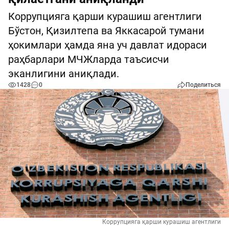
Коррупцияга қарши курашиш агентлиги
Бўстон, Қизилтепа ва Яккасарой тумани
ҳокимлари ҳамда яна уч давлат идораси
раҳбарлари МЧЖларда таъсисчи
эканлигини аниқлади.
1428
0
Поделиться
Коррупцияга қарши курашиш агентлиги