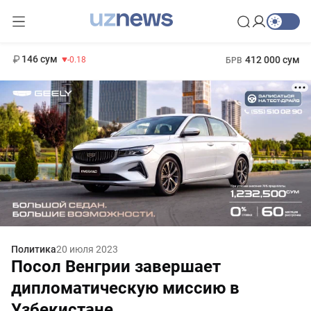
11 916 сум
28.92
13 749 сум
1 271 000 сум
32.19
МРОТ
146 сум
412 000 сум
-0.18
БРВ
Политика
20 июля 2023
Посол Венгрии завершает
дипломатическую миссию в
Узбекистане