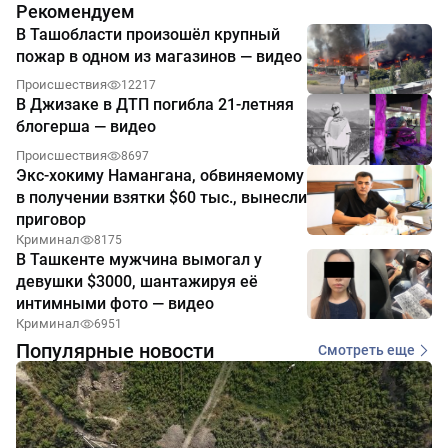
Рекомендуем
В Ташобласти произошёл крупный
пожар в одном из магазинов — видео
Происшествия
12217
В Джизаке в ДТП погибла 21-летняя
блогерша — видео
Происшествия
8697
Экс-хокиму Намангана, обвиняемому
в получении взятки $60 тыс., вынесли
приговор
Криминал
8175
В Ташкенте мужчина вымогал у
девушки $3000, шантажируя её
интимными фото — видео
Криминал
6951
Популярные новости
Смотреть еще