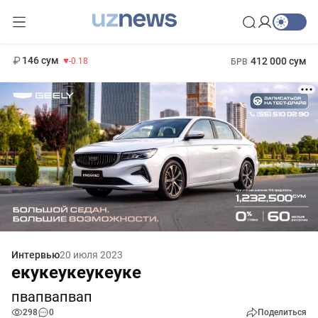
11 916 сум
28.92
13 749 сум
1 271 000 сум
32.19
МРОТ
146 сум
412 000 сум
-0.18
БРВ
Интервью
20 июля 2023
екукеукеукеуке
пвапвапвап
298
0
Поделиться