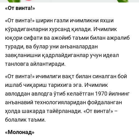
«От винта!»
«От винта!» ширин газли ичимликни яхши
кўрадиганларни хурсанд қилади. Ичимлик
юқори сифати ва ажойиб таъми билан ажралиб
туради, ва булар уни анъаналардан
завқланишни қадрлайдиганлар учун идеал
танловга айлантиради.
«От винта!» ичимлиги вақт билан синалган бой
ишлаб чиқариш тарихига эга. Ичимлик
авлоддан авлодга ўтиб келаётган 1970 йилнинг
анъанавий технологияларидан фойдаланган
ҳолда шакарда тайёрланади. «От винта!» –
болалик таъми.
«Молонад»