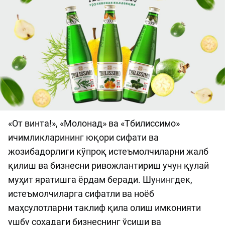
«От винта!», «Молонад» ва «Тбилиссимо»
ичимликларининг юқори сифати ва
жозибадорлиги кўпроқ истеъмолчиларни жалб
қилиш ва бизнесни ривожлантириш учун қулай
муҳит яратишга ёрдам беради. Шунингдек,
истеъмолчиларга сифатли ва ноёб
маҳсулотларни таклиф қила олиш имконияти
ушбу соҳадаги бизнеснинг ўсиши ва