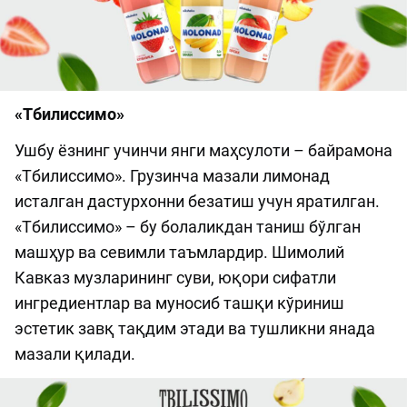
«Тбилиссимо»
Ушбу ёзнинг учинчи янги маҳсулоти – байрамона
«Тбилиссимо». Грузинча мазали лимонад
исталган дастурхонни безатиш учун яратилган.
«Тбилиссимо» – бу болаликдан таниш бўлган
машҳур ва севимли таъмлардир. Шимолий
Кавказ музларининг суви, юқори сифатли
ингредиентлар ва муносиб ташқи кўриниш
эстетик завқ тақдим этади ва тушликни янада
мазали қилади.