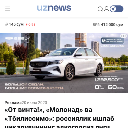
11 952 сум
36.46
13 780 сум
1 271 000 сум
30.12
МРОТ
145 сум
412 000 сум
-0.98
БРВ
Реклама
20 июля 2023
«От винта!», «Молонад» ва
«Тбилиссимо»: россиялик ишлаб
чиқарувчининг алкоголсиз янги