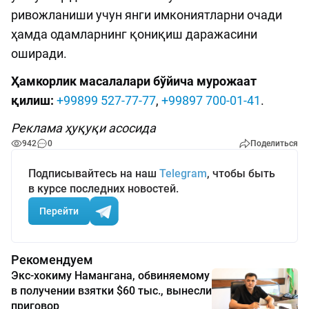
ривожланиши учун янги имкониятларни очади
ҳамда одамларнинг қониқиш даражасини
оширади.
Ҳамкорлик масалалари бўйича мурожаат
қилиш:
+99899 527-77-77
,
+99897 700-01-41
.
Реклама ҳуқуқи асосида
942
0
Поделиться
Подписывайтесь на наш
Telegram
, чтобы быть
в курсе последних новостей.
Перейти
Рекомендуем
Экс-хокиму Намангана, обвиняемому
в получении взятки $60 тыс., вынесли
приговор