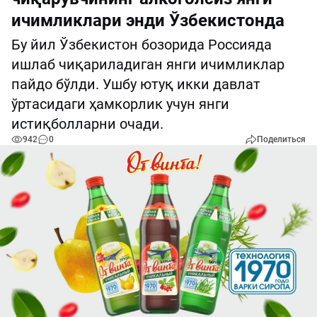
ичимликлари энди Ўзбекистонда
Бу йил Ўзбекистон бозорида Россияда
ишлаб чиқариладиган янги ичимликлар
пайдо бўлди. Ушбу ютуқ икки давлат
ўртасидаги ҳамкорлик учун янги
истиқболларни очади.
942
0
Поделиться