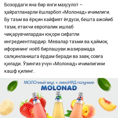
Бозордаги яна бир янги маҳсулот –
ҳайратланарли ёшларбоп «Молонад» ичимлиги.
Бу таъм ва ёрқин кайфият ёғдуси, бешта ажойиб
таъм, етакчи европалик ишлаб
чиқарувчилардан юқори сифатли
ингредиентлардир. Мевалар таъми ва қаймоқ
ифорининг ноёб бирлашуви жазирамада
салқинланишга ёрдам беради ва завқ совға
қилади. Ўзингиз учун «Молонад» ичимлигини
кашф қилинг.