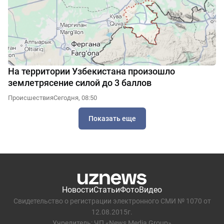
На территории Узбекистана произошло
землетрясение силой до 3 баллов
Происшествия
Сегодня, 08:50
Показать еще
Новости
Статьи
Фото
Видео
Свидетельство о регистрации электронного СМИ № 1070 от
12.08.2015г.
Учредитель: ЧП «News Media Group»