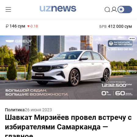
11 916 сум
28.92
13 749 сум
1 271 000 сум
32.19
МРОТ
146 сум
412 000 сум
-0.18
БРВ
Политика
26 июня 2023
Шавкат Мирзиёев провел встречу с
избирателями Самарканда —
главное