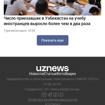
Число приехавших в Узбекистан на учебу
иностранцев выросло более чем в два раза
Туризм
Сегодня, 10:54
Показать еще
Новости
Статьи
Фото
Видео
Свидетельство о регистрации электронного СМИ № 1070 от
12.08.2015г.
Учредитель: ЧП «News Media Group»
Политика конфиденциальности
© UzNews