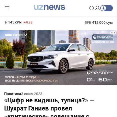
11 952 сум
36.46
13 780 сум
1 271 000 сум
30.12
МРОТ
145 сум
412 000 сум
-0.98
БРВ
Политика
3 июля 2023
«Цифр не видишь, тупица?» —
Шухрат Ганиев провел
«критическое» совещание с