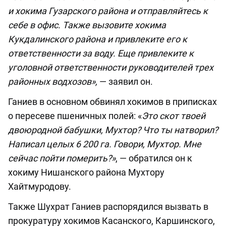
и хокима Гузарского района и отправляйтесь к
себе в офис. Также вызовите хокима
Кукдалинского района и привлеките его к
ответственности за воду. Еще привлеките к
уголовной ответственности руководителей трех
районных водхозов»,
— заявил он.
Ганиев в основном обвинял хокимов в приписках
о пересеве пшеничных полей: «
Это скот твоей
двоюродной бабушки, Мухтор? Что ты натворил?
Написал целых 6 200 га. Говори, Мухтор. Мне
сейчас пойти померить?»
, — обратился он к
хокиму Нишанского района Мухтору
Хайтмуродову.
Также Шухрат Ганиев распорядился вызвать в
прокуратуру хокимов Касанского, Каршинского,