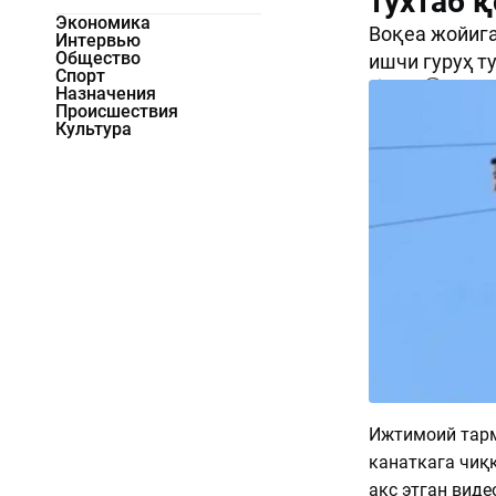
тўхтаб 
Экономика
Воқеа жойига
Интервью
Общество
ишчи гуруҳ т
Спорт
1064
0
Назначения
Происшествия
Культура
Ижтимоий тар
канаткага чиққ
акс этган вид