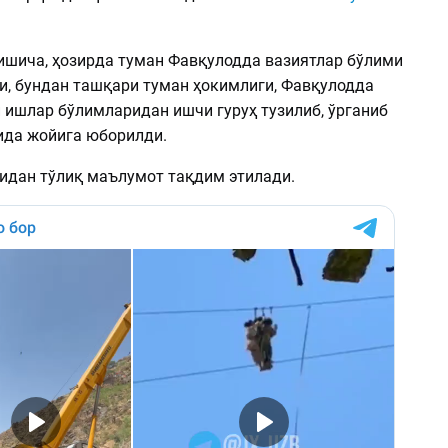
шича, ҳозирда туман Фавқулодда вазиятлар бўлими
и, бундан ташқари туман ҳокимлиги, Фавқулодда
 ишлар бўлимларидан ишчи гуруҳ тузилиб, ўрганиб
да жойига юборилди.
идан тўлиқ маълумот тақдим этилади.