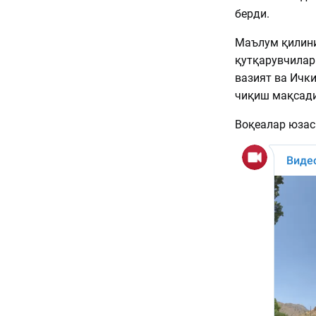
берди.
Маълум қилини
қутқарувчилар
вазият ва Ички
чиқиш мақсади
Воқеалар юзас