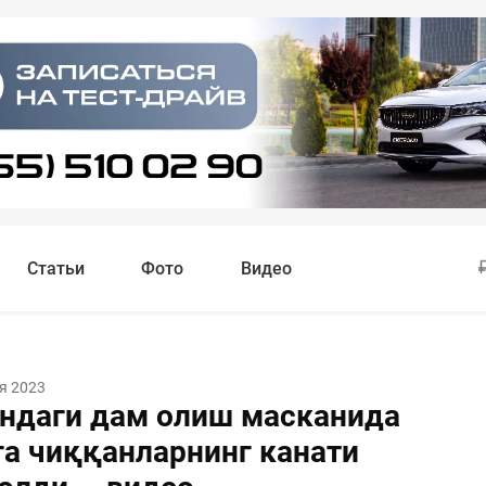
Статьи
Фото
Видео
я 2023
ндаги дам олиш масканида
га чиққанларнинг канати