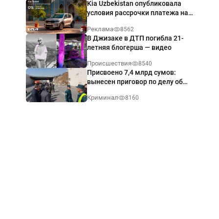
Kia Uzbekistan опубликовала
условия рассрочки платежа на
Kia Sonet со ставкой от 0%
Реклама
8562
годовых
В Джизаке в ДТП погибла 21-
летняя блогерша — видео
Происшествия
8540
Присвоено 7,4 млрд сумов:
вынесен приговор по делу об
обрушении путепровода в
Криминал
8160
Ташкенте