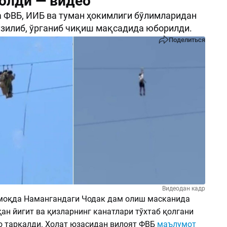
қолди — видео
 ФВБ, ИИБ ва туман ҳокимлиги бўлимларидан
узилиб, ўрганиб чиқиш мақсадида юборилди.
Поделиться
Видеодан кадр
моқда Намангандаги Чодак дам олиш масканида
ан йигит ва қизларнинг канатлари тўхтаб қолгани
ео тарқалди. Ҳолат юзасидан вилоят ФВБ
маълумот