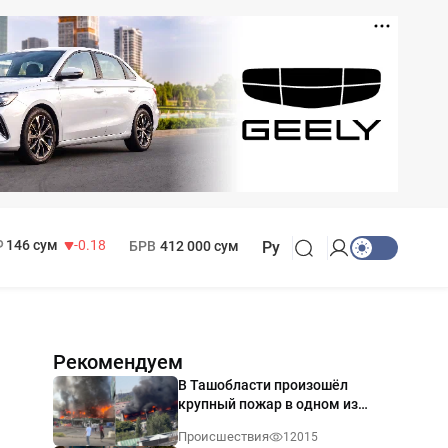
11 916 сум
28.92
13 749 сум
32.19
МРОТ
1 271 000 сум
146 сум
-0.18
БРВ
412 000 сум
Ру
Рекомендуем
В Ташобласти произошёл
крупный пожар в одном из
магазинов — видео
Происшествия
12015