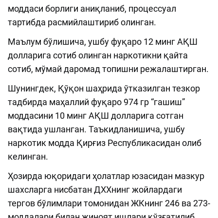
моддаси борлиги аниқланиб, процессуал
тартибда расмийлаштириб олинган.
Маълум бўлишича, ушбу фуқаро 12 минг АҚШ
долларига сотиб олинган наркотикни қайта
сотиб, мўмай даромад топишни режалаштирган.
Шунингдек, Қўқон шаҳрида ўтказилган тезкор
тадбирда маҳаллий фуқаро 974 гр “гашиш”
моддасини 10 минг АҚШ долларига сотган
вақтида ушланган. Таъкидланишича, ушбу
наркотик модда Қирғиз Республикасидан олиб
келинган.
Ҳозирда юқоридаги ҳолатлар юзасидан мазкур
шахсларга нисбатан ДХХнинг жойлардаги
тергов бўлимлари томонидан ЖКнинг 246 ва 273-
моддалари билан жиноят ишлари қўзғатилиб,