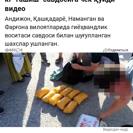
видео
Андижон, Қашқадарё, Наманган ва
Фарғона вилоятларида гиёҳвандлик
воситаси савдоси билан шуғулланган
шахслар ушланган.
653
0
Поделиться
Видеодан кадр