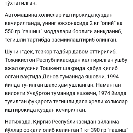
тўхтатилган.
Автомашина холислар иштирокида кўздан
кечирилганда, унинг юкхонасида 2 кг “опий” ва
550 гр “гашиш” моддалари борлиги аниқланиб,
тегишли тартибда расмийлаштириб олинган.
Шунингдек, тезкор тадбир давом эттирилиб,
Тожикистон Республикасидан келтирилган ушбу
ажал оғусини Тошкент шаҳрида қабул қилиб
олган вақтида Денов туманида яшовчи, 1994
йилда туғилган шахс ҳам ушланган. Наманган
вилояти Учқўрғон туманида яшовчи, 1974 йилда
туғилган фуқарога тегишли дала ҳовли холислар
иштирокида кўздан кечирилган.
Натижада, Қирғиз Республикасидан айланма
йўллар орқали олиб келинган 1 кг 390 гр “гашиш”