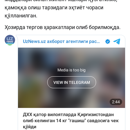
қамоққа олиш тарзидаги эҳтиёт чораси
қўлланилган.
Ҳозирда тергов ҳаракатлари олиб борилмоқда.