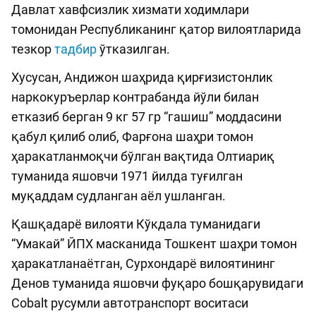
Давлат хавфсизлик хизмати ходимлари
томонидан Республиканинг қатор вилоятларида
тезкор
тадбир
ўтказилган.
Хусусан, Андижон шаҳрида қирғизистонлик
наркокуръерлар контрабанда йўли билан
етказиб берган 9 кг 57 гр “гашиш” моддасини
қабул қилиб олиб, Фарғона шаҳри томон
ҳаракатланмоқчи бўлган вақтида Олтиариқ
туманида яшовчи 1971 йилда туғилган
муқаддам судланган аёл ушланган.
Қашқадарё вилояти Кўкдала туманидаги
“Умакай” ЙПХ масканида Тошкент шаҳри томон
ҳаракатланаётган, Сурхондарё вилоятининг
Денов туманида яшовчи фуқаро бошқарувидаги
Cobalt русумли автотранспорт воситаси