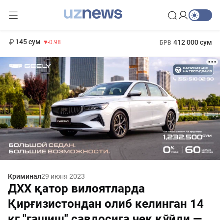
11 952 сум
36.46
13 780 сум
1 271 000 сум
30.12
МРОТ
145 сум
412 000 сум
-0.98
БРВ
Криминал
29 июня 2023
ДХХ қатор вилоятларда
Қирғизистондан олиб келинган 14
кг "гашиш" савдосига чек қўйди —