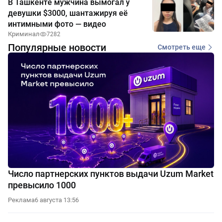
В Ташкенте мужчина вымогал у
девушки $3000, шантажируя её
интимными фото — видео
Криминал
7282
Популярные новости
Смотреть еще
Число партнерских пунктов выдачи Uzum Market
превысило 1000
Реклама
6 августа 13:56