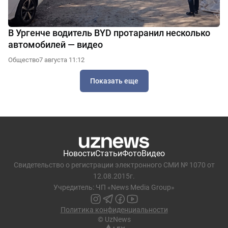
В Ургенче водитель BYD протаранил несколько
автомобилей — видео
Общество
7 августа 11:12
Показать еще
Новости
Статьи
Фото
Видео
Свидетельство о регистрации электронного СМИ № 1070 от
12.08.2015г.
Учредитель: ЧП «News Media Group»
Политика конфиденциальности
© UzNews