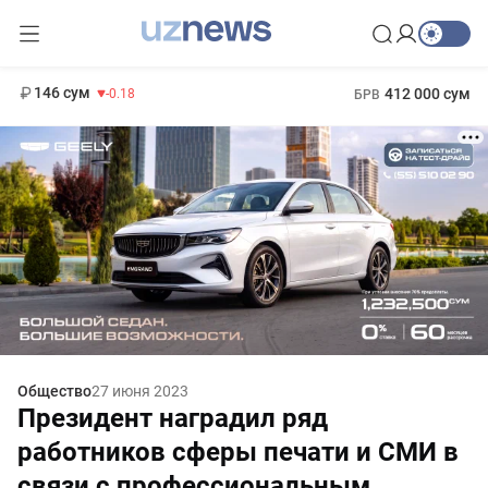
11 916 сум
28.92
13 749 сум
1 271 000 сум
32.19
МРОТ
146 сум
412 000 сум
-0.18
БРВ
Общество
27 июня 2023
Президент наградил ряд
работников сферы печати и СМИ в
связи с профессиональным