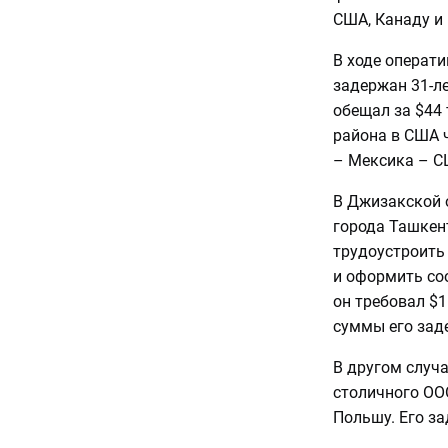
США, Канаду и
В ходе операт
задержан 31-л
обещал за $44 
района в США 
– Мексика – СШ
В Джизакской 
города Ташкен
трудоустроить 
и оформить со
он требовал $1
суммы его зад
В другом случ
столичного ОО
Польшу. Его за