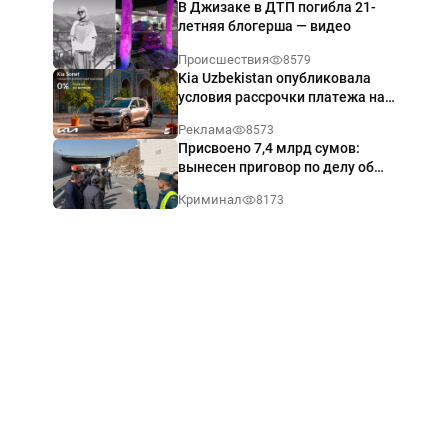
В Джизаке в ДТП погибла 21-
летняя блогерша — видео
Происшествия
8579
Kia Uzbekistan опубликовала
условия рассрочки платежа на
Kia Sonet со ставкой от 0%
Реклама
8573
годовых
Присвоено 7,4 млрд сумов:
вынесен приговор по делу об
обрушении путепровода в
Криминал
8173
Ташкенте