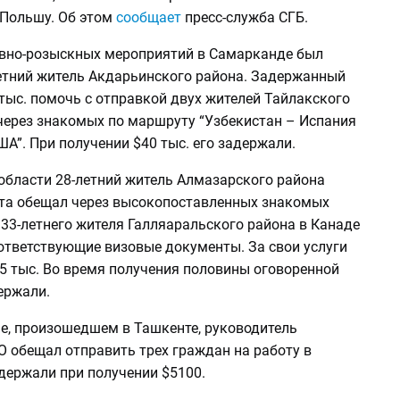
 Польшу. Об этом
сообщает
пресс-служба СГБ.
ивно-розыскных мероприятий в Самарканде был
етний житель Акдарьинского района. Задержанный
тыс. помочь с отправкой двух жителей Тайлакского
через знакомых по маршруту “Узбекистан – Испания
А”. При получении $40 тыс. его задержали.
области 28-летний житель Алмазарского района
та обещал через высокопоставленных знакомых
33-летнего жителя Галляаральского района в Канаде
ответствующие визовые документы. За свои услуги
5 тыс. Во время получения половины оговоренной
ержали.
ае, произошедшем в Ташкенте, руководитель
О обещал отправить трех граждан на работу в
держали при получении $5100.