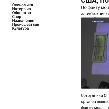
США, По
Экономика
По факту мош
Интервью
Общество
зарубежные 
Спорт
1586
0
Назначения
Происшествия
Культура
Сотрудники СГ
органов выяви
факты мошенни