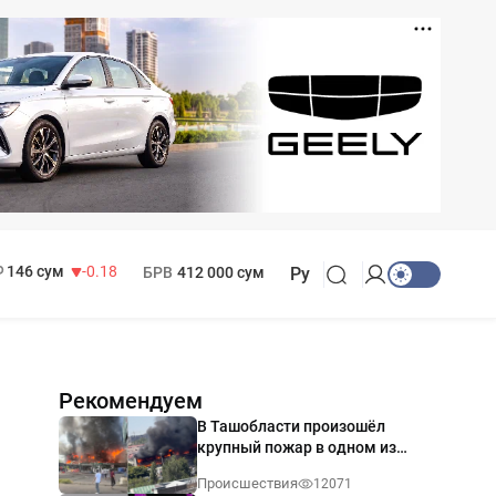
11 916 сум
28.92
13 749 сум
32.19
МРОТ
1 271 000 сум
146 сум
-0.18
БРВ
412 000 сум
Ру
Рекомендуем
В Ташобласти произошёл
крупный пожар в одном из
магазинов — видео
Происшествия
12071