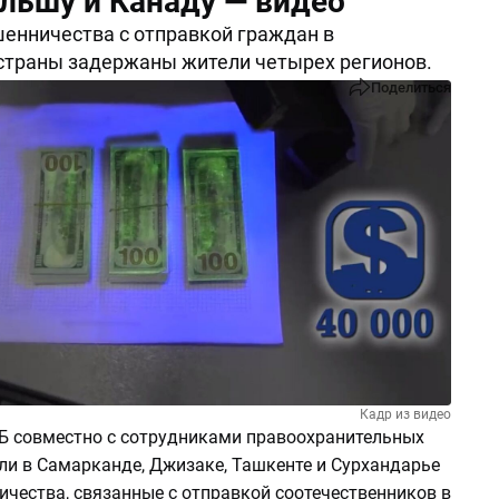
льшу и Канаду — видео
енничества с отправкой граждан в
страны задержаны жители четырех регионов.
Поделиться
Кадр из видео
Б совместно с сотрудниками правоохранительных
ли в Самарканде, Джизаке, Ташкенте и Сурхандарье
чества, связанные с отправкой соотечественников в