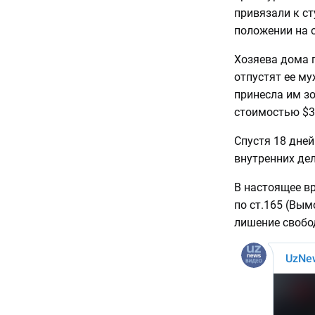
привязали к ст
положении на о
Хозяева дома 
отпустят ее му
принесла им зо
стоимостью $30
Спустя 18 дне
внутренних дел
В настоящее в
по ст.165 (Вым
лишение свобо