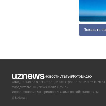
Показать е
Новости
Статьи
Фото
Видео
Свидетельство о регистрации электронного СМИ № 1070 от 
Учредитель: ЧП «News Media Group»
Использование материалов
Реклама на сайте
Контакты
© UzNews