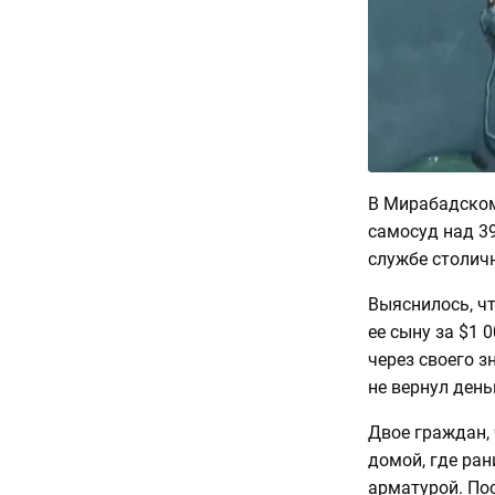
В Мирабадском
самосуд над 3
службе столич
Выяснилось, ч
ее сыну за $1 
через своего з
не вернул день
Двое граждан, 
домой, где ран
арматурой. Пос