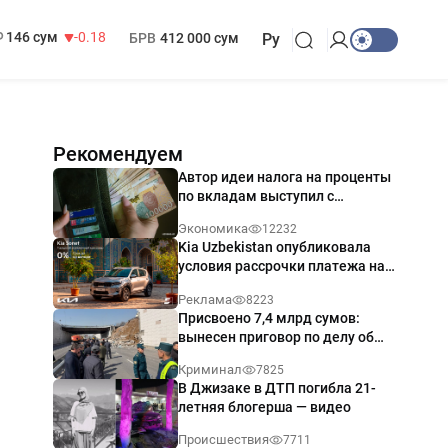
13 749 сум
32.19
МРОТ
1 271 000 сум
146 сум
-0.18
БРВ
412 000 сум
Ру
Рекомендуем
Автор идеи налога на проценты
по вкладам выступил с
разъяснением
Экономика
12232
Kia Uzbekistan опубликовала
условия рассрочки платежа на
Kia Sonet со ставкой от 0%
Реклама
8223
годовых
Присвоено 7,4 млрд сумов:
вынесен приговор по делу об
обрушении путепровода в
Криминал
7825
Ташкенте
В Джизаке в ДТП погибла 21-
летняя блогерша — видео
Происшествия
7711