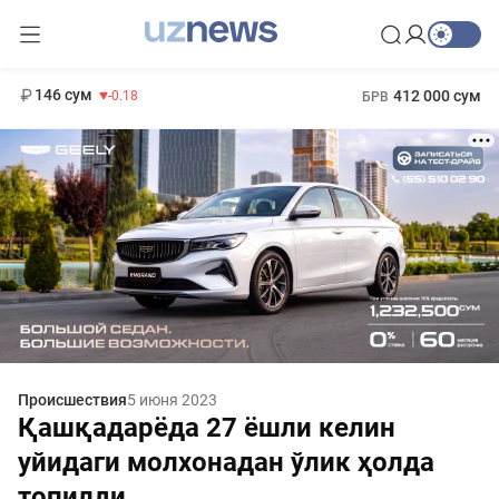
11 916 сум
28.92
13 749 сум
1 271 000 сум
32.19
МРОТ
146 сум
412 000 сум
-0.18
БРВ
Происшествия
5 июня 2023
Қашқадарёда 27 ёшли келин
уйидаги молхонадан ўлик ҳолда
топилди