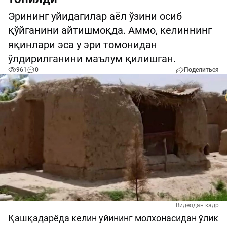
Эрининг уйидагилар аёл ўзини осиб
қўйганини айтишмоқда. Аммо, келиннинг
яқинлари эса у эри томонидан
ўлдирилганини маълум қилишган.
961
0
Поделиться
Видеодан кадр
Қашқадарёда келин уйининг молхонасидан ўлик