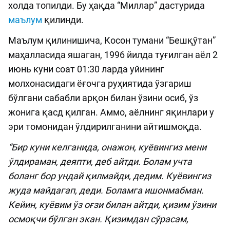
холда топилди. Бу ҳақда “Миллар” дастурида
маълум
қилинди.
Маълум қилинишича, Косон тумани “Бешқўтан”
маҳалласида яшаган, 1996 йилда туғилган аёл 2
июнь куни соат 01:30 ларда уйининг
молхонасидаги ёғочга руҳиятида ўзгариш
бўлгани сабабли арқон билан ўзини осиб, ўз
жонига қасд қилган. Аммо, аёлнинг яқинлари у
эри томонидан ўлдирилганини айтишмоқда.
“Бир куни келганида, онажон, куёвингиз мени
ўлдираман, деяпти, деб айтди. Болам учта
боланг бор ундай қилмайди, дедим. Куёвингиз
жуда майдагап, деди. Боламга ишонмабман.
Кейин, куёвим ўз оғзи билан айтди, қизим ўзини
осмоқчи бўлган экан. Қизимдан сўрасам,