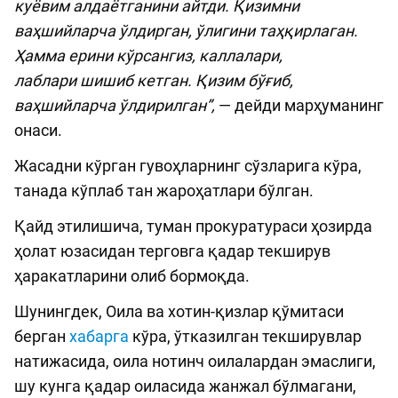
куёвим алдаётганини айтди. Қизимни
ваҳшийларча ўлдирган, ўлигини таҳқирлаган.
Ҳамма ерини кўрсангиз, каллалари,
лаблари шишиб кетган. Қизим бўғиб,
ваҳшийларча ўлдирилган”,
— дейди марҳуманинг
онаси.
Жасадни кўрган гувоҳларнинг сўзларига кўра,
танада кўплаб тан жароҳатлари бўлган.
Қайд этилишича, туман прокуратураси ҳозирда
ҳолат юзасидан терговга қадар текширув
ҳаракатларини олиб бормоқда.
Шунингдек, Оила ва хотин-қизлар қўмитаси
берган
хабарга
кўра, ўтказилган текширувлар
натижасида, оила нотинч оилалардан эмаслиги,
шу кунга қадар оиласида жанжал бўлмагани,