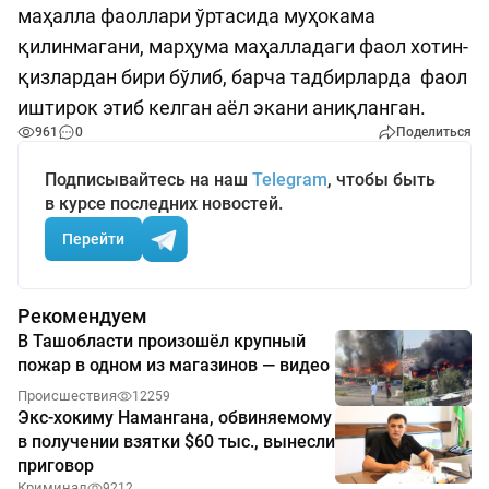
маҳалла фаоллари ўртасида муҳокама
қилинмагани, марҳума маҳалладаги фаол хотин-
қизлардан бири бўлиб, барча тадбирларда фаол
иштирок этиб келган аёл экани аниқланган.
961
0
Поделиться
Подписывайтесь на наш
Telegram
, чтобы быть
в курсе последних новостей.
Перейти
Рекомендуем
В Ташобласти произошёл крупный
пожар в одном из магазинов — видео
Происшествия
12259
Экс-хокиму Намангана, обвиняемому
в получении взятки $60 тыс., вынесли
приговор
Криминал
9212