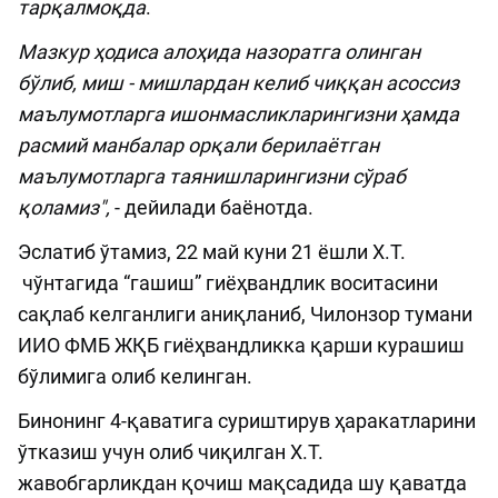
тарқалмоқда
.
Мазкур ҳодиса алоҳида назоратга олинган
бўлиб, миш - мишлардан келиб чиққан асоссиз
маълумотларга ишонмасликларингизни ҳамда
расмий манбалар орқали берилаётган
маълумотларга таянишларингизни сўраб
қоламиз",
- дейилади баёнотда.
Эслатиб ўтамиз, 22 май куни 21 ёшли Х.Т.
чўнтагида “гашиш” гиёҳвандлик воситасини
сақлаб келганлиги аниқланиб, Чилонзор тумани
ИИО ФМБ ЖҚБ гиёҳвандликка қарши курашиш
бўлимига олиб келинган.
Бинонинг 4-қаватига суриштирув ҳаракатларини
ўтказиш учун олиб чиқилган Х.Т.
жавобгарликдан қочиш мақсадида шу қаватда