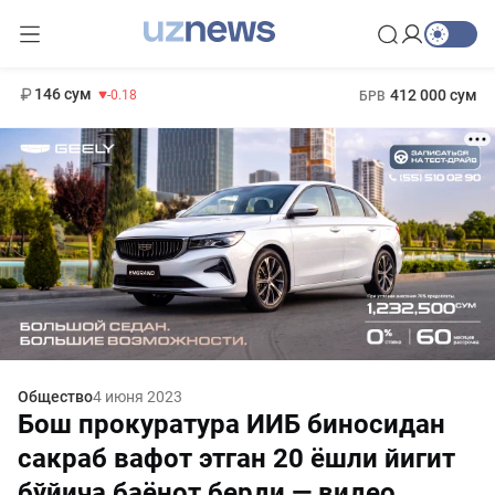
11 916 сум
28.92
13 749 сум
1 271 000 сум
32.19
МРОТ
146 сум
412 000 сум
-0.18
БРВ
Общество
4 июня 2023
Бош прокуратура ИИБ биносидан
сакраб вафот этган 20 ёшли йигит
бўйича баёнот берди — видео