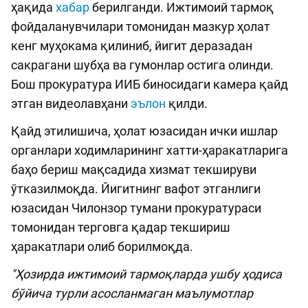
ҳақида
хабар
берилганди. Ижтимоий тармоқ
фойдаланувчилари томонидан мазкур ҳолат
кенг муҳокама қилиниб, йигит деразадан
сакрагани шубҳа ва гумонлар остига олинди.
Бош прокуратура ИИБ биносидаги камера қайд
этган видеолавҳани
эълон
қилди.
Қайд этилишича, ҳолат юзасидан ички ишлар
органлари ходимларининг хатти-ҳаракатларига
баҳо бериш мақсадида хизмат текшируви
ўтказилмоқда. Йигитнинг вафот этганлиги
юзасидан Чилонзор тумани прокуратураси
томонидан терговга қадар текшириш
ҳаракатлари олиб борилмоқда.
"
Ҳозирда ижтимоий тармоқларда ушбу ҳодиса
бўйича турли асосланмаган маълумотлар