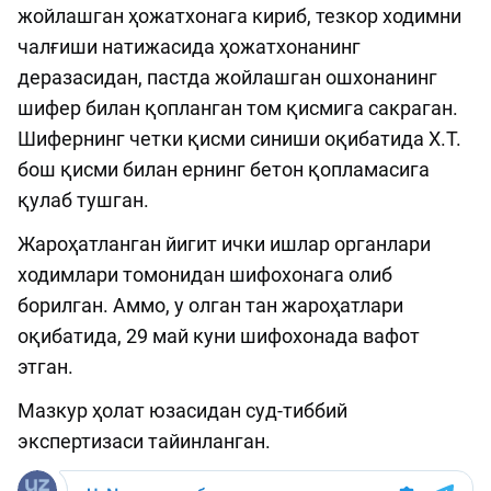
жойлашган ҳожатхонага кириб, тезкор ходимни
чалғиши натижасида ҳожатхонанинг
деразасидан, пастда жойлашган ошхонанинг
шифер билан қопланган том қисмига сакраган.
Шифернинг четки қисми синиши оқибатида Х.Т.
бош қисми билан ернинг бетон қопламасига
қулаб тушган.
Жароҳатланган йигит ички ишлар органлари
ходимлари томонидан шифохонага олиб
борилган. Аммо, у олган тан жароҳатлари
оқибатида, 29 май куни шифохонада вафот
этган.
Мазкур ҳолат юзасидан суд-тиббий
экспертизаси тайинланган.