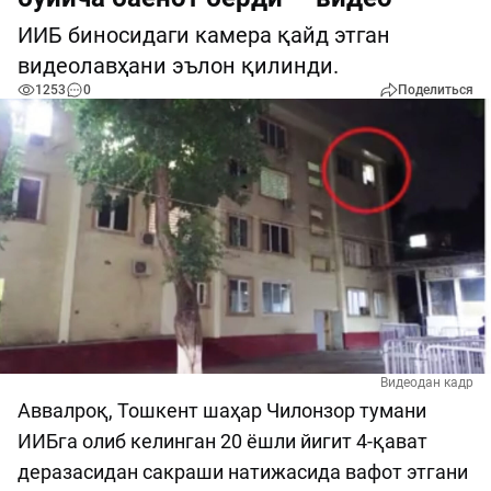
ИИБ биносидаги камера қайд этган
видеолавҳани эълон қилинди.
1253
0
Поделиться
Видеодан кадр
Аввалроқ, Тошкент шаҳар Чилонзор тумани
ИИБга олиб келинган 20 ёшли йигит 4-қават
деразасидан сакраши натижасида вафот этгани