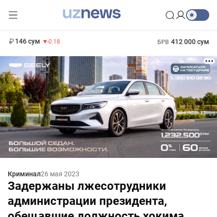
11 916 сум
28.92
13 749 сум
1 271 000 сум
32.19
МРОТ
146 сум
412 000 сум
-0.18
БРВ
Криминал
26 мая 2023
Задержаны лжесотрудники
администрации президента,
обещавшие должность хокима