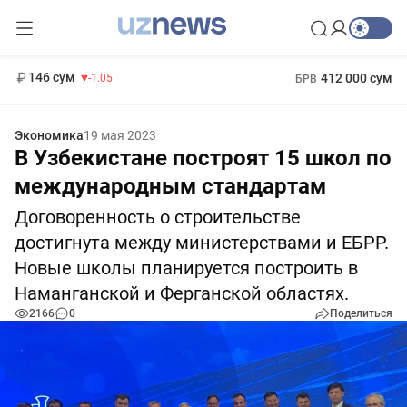
11 887 сум
-55.49
13 717 сум
1 271 000 сум
-25.83
МРОТ
146 сум
412 000 сум
-1.05
БРВ
Экономика
19 мая 2023
В Узбекистане построят 15 школ по
международным стандартам
Договоренность о строительстве
достигнута между министерствами и ЕБРР.
Новые школы планируется построить в
Наманганской и Ферганской областях.
2166
0
Поделиться