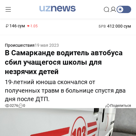
11 887 сум
-55.49
13 717 сум
1 271 000 сум
-25.83
МРОТ
146 сум
412 000 сум
-1.05
БРВ
Происшествия
19 мая 2023
В Самарканде водитель автобуса
сбил учащегося школы для
незрячих детей
19-летний юноша скончался от
полученных травм в больнице спустя два
дня после ДТП.
3276
0
Поделиться