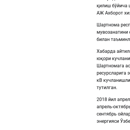
қилиш бўйича 
АЖ Ахборот хи
Шартнома респ
мувозанатини 
билан таъминл
Хабарда айтил
юқори кучлани
Шартномага асо
ресурсларига 
кВ кучланишли
тутилган.
2018 йил апрел
апрель-октябрь
сентябрь ойлар
энергияси Ўзб