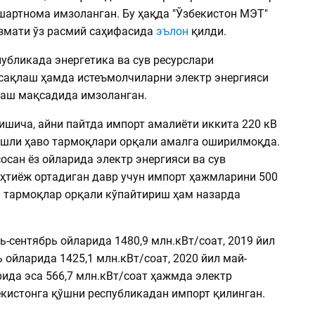
шартнома имзоланган. Бу ҳақда "Ўзбекистон МЭТ"
змати ўз расмий саҳифасида
эълон
қилди.
убликада энергетика ва сув ресурслари
сақлаш ҳамда истеъмолчиларни электр энергияси
аш мақсадида имзоланган.
ишича, айни пайтда импорт амалиёти иккита 220 кВ
шли ҳаво тармоқлари орқали амалга оширилмоқда.
сан ёз ойларида электр энергияси ва сув
эҳтиёж ортадиган давр учун импорт ҳажмларини 500
 тармоқлар орқали кўпайтириш ҳам назарда
ь-сентябрь ойларида 1480,9 млн.кВт/соат, 2019 йил
 ойларида 1425,1 млн.кВт/соат, 2020 йил май-
ида эса 566,7 млн.кВт/соат ҳажмда электр
екистонга қўшни республикадан импорт қилинган.