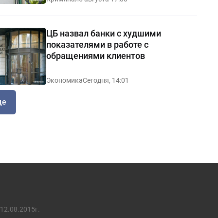
ЦБ назвал банки с худшими
показателями в работе с
обращениями клиентов
Экономика
Сегодня, 14:01
ще
12.08.2015г.