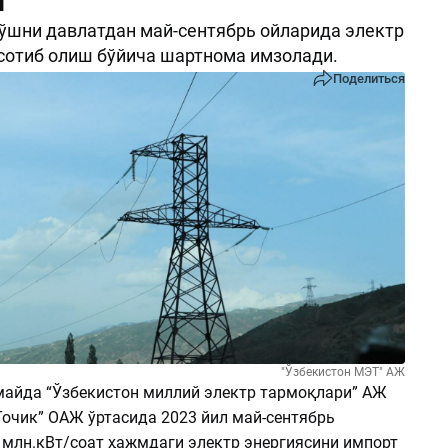
и
ўшни давлатдан май-сентябрь ойларида электр
сотиб олиш бўйича шартнома имзолади.
Поделиться
"Ўзбекистон МЭТ" АЖ
майда “Ўзбекистон миллий электр тармоқлари” АЖ
Точик” ОАЖ ўртасида 2023 йил май-сентябрь
 млн.кВт/соат ҳажмдаги электр энергиясини импорт