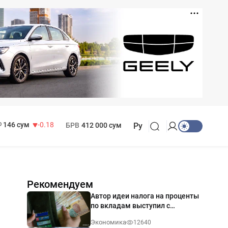
11 916 сум
28.92
13 749 сум
32.19
МРОТ
1 271 000 сум
146 сум
-0.18
БРВ
412 000 сум
Ру
Рекомендуем
Автор идеи налога на проценты
по вкладам выступил с
разъяснением
Экономика
12640