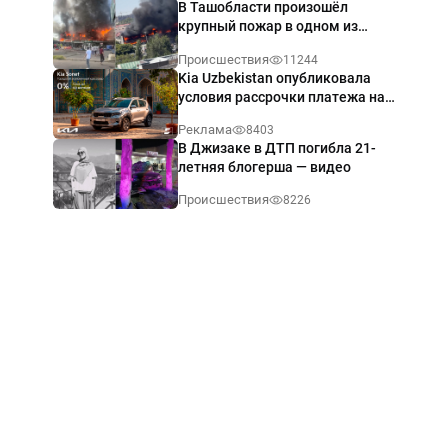
В Ташобласти произошёл
крупный пожар в одном из
магазинов — видео
Происшествия
11244
Kia Uzbekistan опубликовала
условия рассрочки платежа на
Kia Sonet со ставкой от 0%
Реклама
8403
годовых
В Джизаке в ДТП погибла 21-
летняя блогерша — видео
Происшествия
8226