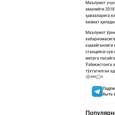
Маълумот учун
амалиёти 2018
ҳавзаларига к
хизмат қилади
Маълумот ўрни
хабарномасига
камайганлиги 
станцияси сув 
метрга пасайг
Ўзбекистонга 
тўхтатилган эд
846
0
Подпи
быть 
Популярн