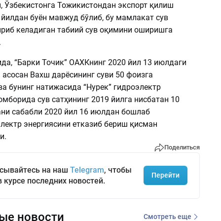
, Ўзбекистонга Тожикистондан экспорт қилиш
 йилдан буён мавжуд бўлиб, бу мамлакат сув
ириб келадиган табиий сув оқимини оширишга
.
да, “Барки Точик” ОАХКнинг 2020 йил 13 июлдаги
 асосан Вахш дарёсининг суви 50 фоизга
ва бунинг натижасида “Нурек” гидроэлектр
омборида сув сатҳининг 2019 йилга нисбатан 10
ани сабабли 2020 йил 16 июлдан бошлаб
электр энергиясини етказиб бериш қисман
и.
Поделиться
сывайтесь на наш
Telegram
, чтобы
Перейти
в курсе последних новостей.
ые новости
Смотреть еще