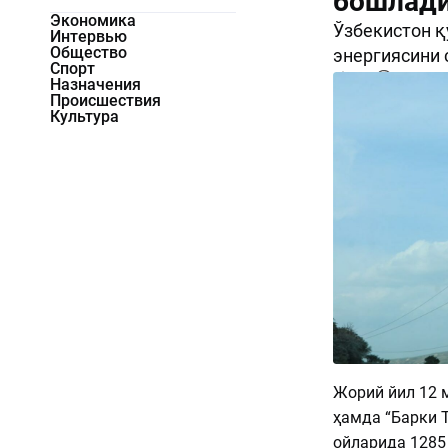
бошлад
Экономика
Ўзбекистон қ
Интервью
Общество
энергиясини 
Спорт
846
0
Назначения
Происшествия
Культура
Жорий йил 12 
ҳамда “Барки 
ойларида 1285